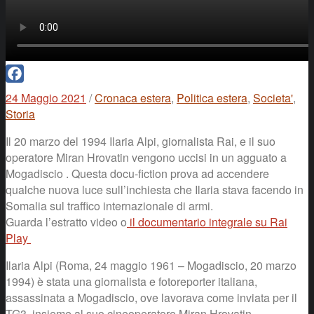
Facebook
24 Maggio 2021
/
Cronaca estera
,
Politica estera
,
Societa'
,
Storia
Il 20 marzo del 1994 Ilaria Alpi, giornalista Rai, e il suo
operatore Miran Hrovatin vengono uccisi in un agguato a
Mogadiscio . Questa docu-fiction prova ad accendere
qualche nuova luce sull’inchiesta che Ilaria stava facendo in
Somalia sul traffico internazionale di armi.
Guarda l’estratto video o
il documentario integrale su Rai
Play
Ilaria Alpi (Roma, 24 maggio 1961 – Mogadiscio, 20 marzo
1994) è stata una giornalista e fotoreporter italiana,
assassinata a Mogadiscio, ove lavorava come inviata per il
TG3, insieme al suo cineoperatore Miran Hrovatin.