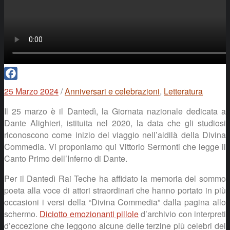
Facebook
25 Marzo 2024
/
Anniversari e celebrazioni
,
Letteratura
Il 25 marzo è il Dantedì, la Giornata nazionale dedicata a
Dante Alighieri, istituita nel 2020, la data che gli studiosi
riconoscono come inizio del viaggio nell’aldilà della Divina
Commedia. Vi proponiamo qui Vittorio Sermonti che legge il
Canto Primo dell’Inferno di Dante.
Per il Dantedì Rai Teche ha affidato la memoria del sommo
poeta alla voce di attori straordinari che hanno portato in più
occasioni i versi della “Divina Commedia” dalla pagina allo
schermo.
Diciotto emozionanti pillole
d’archivio con interpreti
d’eccezione che leggono alcune delle terzine più celebri del