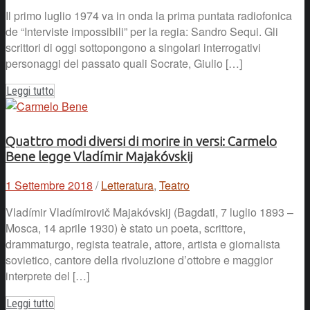
Il primo luglio 1974 va in onda la prima puntata radiofonica
de “Interviste impossibili” per la regia: Sandro Sequi. Gli
scrittori di oggi sottopongono a singolari interrogativi
personaggi del passato quali Socrate, Giulio […]
Leggi tutto
Quattro modi diversi di morire in versi: Carmelo
Bene legge Vladímir Majakóvskij
1 Settembre 2018
/
Letteratura
,
Teatro
Vladímir Vladímirovič Majakóvskij (Bagdati, 7 luglio 1893 –
Mosca, 14 aprile 1930) è stato un poeta, scrittore,
drammaturgo, regista teatrale, attore, artista e giornalista
sovietico, cantore della rivoluzione d’ottobre e maggior
interprete del […]
Leggi tutto