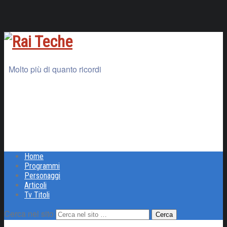
Molto più di quanto ricordi
Home
Programmi
Personaggi
Articoli
Tv Titoli
Cerca nel sito