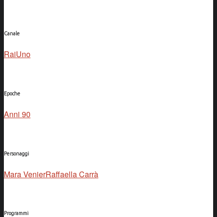
Canale
RaiUno
Epoche
Anni 90
Personaggi
Mara Venier
Raffaella Carrà
Programmi