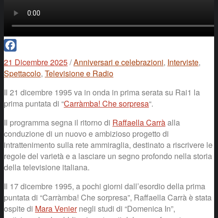
Facebook
21 Dicembre 2025
/
Anniversari e celebrazioni
,
Interviste
,
Spettacolo
,
Televisione e Radio
Il 21 dicembre 1995 va in onda in prima serata su Rai1 la
prima puntata di “
Carràmba! Che sorpresa
“.
Il programma segna il ritorno di
Raffaella Carrà
alla
conduzione di un nuovo e ambizioso progetto di
intrattenimento sulla rete ammiraglia, destinato a riscrivere le
regole del varietà e a lasciare un segno profondo nella storia
della televisione italiana.
Il 17 dicembre 1995, a pochi giorni dall’esordio della prima
puntata di “Carràmba! Che sorpresa”, Raffaella Carrà è stata
ospite di
Mara Venier
negli studi di “Domenica In”,