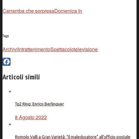
Carramba che sorpresa
Domenica In
Tags
Archivi
Intrattenimento
Spettacolo
televisione
Facebook
Articoli simili
Tg2 Ring: Enrico Berlinguer
8 Agosto 2022
Romolo Valli a Gran Varietà: “il maleducatore” all’ufficio postale