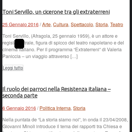
Toni Servillo, un cicerone tra gli extraterreni
25 Gennaio 2016
/
Arte
,
Cultura
,
Spettacolo
,
Storia
,
Teatro
Toni Servillo, (Afragola, 25 gennaio 1959), è un attore e
regista teatrale, figura di spicco del teatro napoletano e del
cinema italiano. Per il programma “Extraterreni” di Valeria
Paniccia – un viaggio attraverso […]
Leggi tutto
Il ruolo dei parroci nella Resistenza italiana –
seconda parte
6 Gennaio 2016
/
Politica Interna
,
Storia
Nella puntata de “La storia siamo noi”, in onda il 23/04/2008,
Giovanni Minoli introduce il tema dei rapporti tra Chiesa e