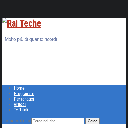
Molto più di quanto ricordi
Home
Programmi
Personaggi
Articoli
Tv Titoli
Cerca nel sito