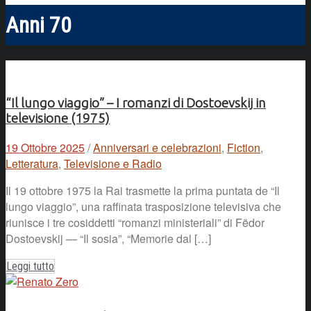
Anni 70
“Il lungo viaggio” – I romanzi di Dostoevskij in
televisione (1975)
19 Ottobre 2025
/
Anniversari e celebrazioni
,
Fiction
,
Letteratura
,
Televisione e Radio
Il 19 ottobre 1975 la Rai trasmette la prima puntata de “Il
lungo viaggio”, una raffinata trasposizione televisiva che
riunisce i tre cosiddetti “romanzi ministeriali” di Fëdor
Dostoevskij — “Il sosia”, “Memorie dal […]
Leggi tutto