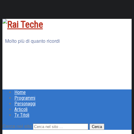
Molto più di quanto ricordi
Home
Programmi
Personaggi
Articoli
Tv Titoli
Cerca nel sito