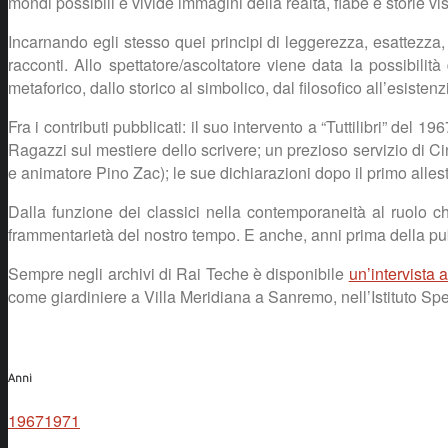
mondi possibili e vivide immagini della realtà, fiabe e storie vi
Incarnando egli stesso quei principi di leggerezza, esattezza, c
racconti. Allo spettatore/ascoltatore viene data la possibilità
metaforico, dallo storico al simbolico, dal filosofico all’esistenz
Fra i contributi pubblicati: il suo intervento a “Tuttilibri” de
Ragazzi sul mestiere dello scrivere; un prezioso servizio di Ci
e animatore Pino Zac); le sue dichiarazioni dopo il primo alle
Dalla funzione dei classici nella contemporaneità al ruolo c
frammentarietà del nostro tempo. E anche, anni prima della pu
Sempre negli archivi di Rai Teche è disponibile
un’intervista 
come giardiniere a Villa Meridiana a Sanremo, nell’Istituto Sp
Anni
1967
1971