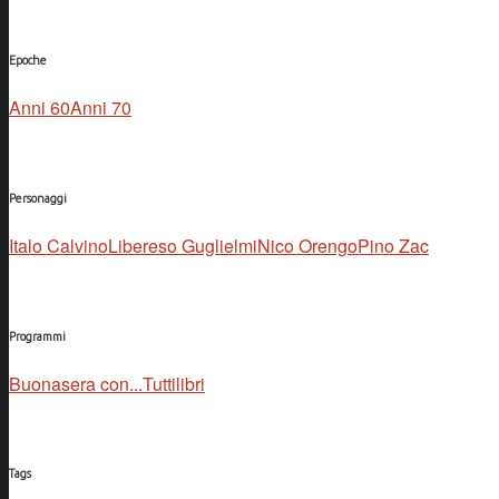
Epoche
Anni 60
Anni 70
Personaggi
Italo Calvino
Libereso Guglielmi
Nico Orengo
Pino Zac
Programmi
Buonasera con...
Tuttilibri
Tags