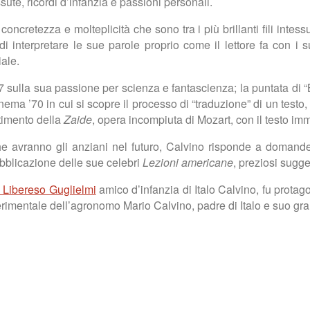
ssute, ricordi d’infanzia e passioni personali.
oncretezza e molteplicità che sono tra i più brillanti fili intes
 di interpretare le sue parole proprio come il lettore fa con i su
iale.
l 1967 sulla sua passione per scienza e fantascienza; la puntata d
nema ’70 in cui si scopre il processo di “traduzione” di un testo,
stimento della
Zaide
, opera incompiuta di Mozart, con il testo i
he avranno gli anziani nel futuro, Calvino risponde a domande s
bblicazione delle sue celebri
Lezioni americane
, preziosi sugg
a Libereso Guglielmi
amico d’infanzia di Italo Calvino, fu protag
erimentale dell’agronomo Mario Calvino, padre di Italo e suo gr