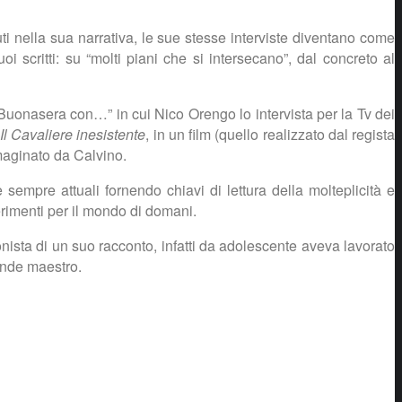
suti nella sua narrativa, le sue stesse interviste diventano come
oi scritti: su “molti piani che si intersecano”, dal concreto al
i “Buonasera con…” in cui Nico Orengo lo intervista per la Tv dei
Il Cavaliere inesistente
, in un film (quello realizzato dal regista
mmaginato da Calvino.
empre attuali fornendo chiavi di lettura della molteplicità e
erimenti per il mondo di domani.
onista di un suo racconto, infatti da adolescente aveva lavorato
ande maestro.