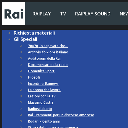
RAIPLAY
TV
RAIPLAY SOUND
NE
Richiesta materiali
Gli Speciali
70×70, lo sapevate che…
Archivio folklore italiano
Auditorium della Rai
Documentario alla radio
Domenica Sport
Filosofi
Incontri di Rainews
La donna che lavora
Lezioni con la TV
Massimo Castri
Radiosillabario
Rai, Frammenti per un discorso amoroso
Rodari – Cento anni
Storia del pensiero economico