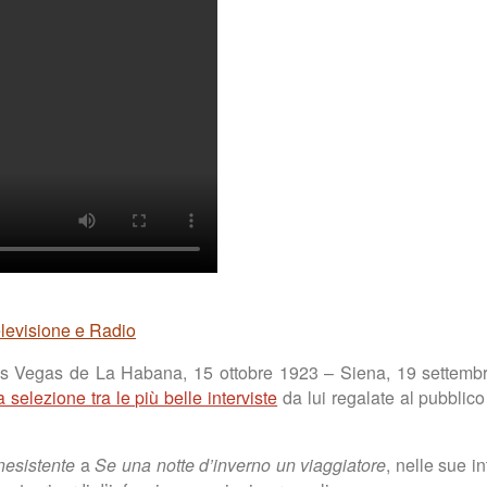
levisione e Radio
Las Vegas de La Habana, 15 ottobre 1923 – Siena, 19 settembre
 selezione tra le più belle interviste
da lui regalate al pubblico 
nesistente
a
Se una notte d’inverno un viaggiatore
, nelle sue i