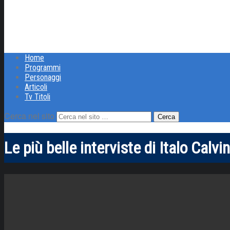
Home
Programmi
Personaggi
Articoli
Tv Titoli
Cerca nel sito
Le più belle interviste di Italo Calvi