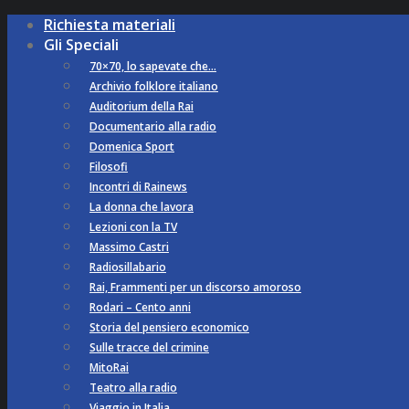
Richiesta materiali
Gli Speciali
70×70, lo sapevate che…
Archivio folklore italiano
Auditorium della Rai
Documentario alla radio
Domenica Sport
Filosofi
Incontri di Rainews
La donna che lavora
Lezioni con la TV
Massimo Castri
Radiosillabario
Rai, Frammenti per un discorso amoroso
Rodari – Cento anni
Storia del pensiero economico
Sulle tracce del crimine
MitoRai
Teatro alla radio
Viaggio in Italia