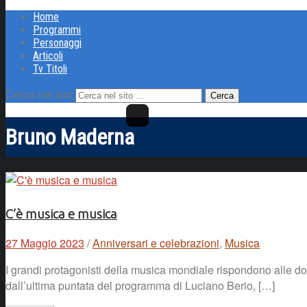
Home
Programmi
Personaggi
Articoli
Tv Titoli
Cerca nel sito
Bruno Maderna
C’è musica e musica
27 Maggio 2023
/
Anniversari e celebrazioni
,
Musica
I grandi protagonisti della musica mondiale rispondono alle doman
dall’ultima puntata del programma di Luciano Berio, […]