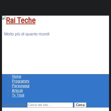
Molto più di quanto ricordi
Home
Programmi
Personaggi
Articoli
Tv Titoli
Cerca nel sito