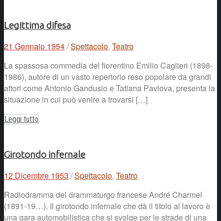
Legittima difesa
21 Gennaio 1954
/
Spettacolo
,
Teatro
La spassosa commedia del fiorentino Emilio Caglieri (1898-
1986), autore di un vasto repertorio reso popolare da grandi
attori come Antonio Gandusio e Tatiana Pavlova, presenta la
situazione in cui può venire a trovarsi […]
Leggi tutto
Girotondo infernale
12 Dicembre 1953
/
Spettacolo
,
Teatro
Radiodramma del drammaturgo francese André Charmel
(1891-19…). Il girotondo infernale che dà il titolo al lavoro è
una gara automobilistica che si svolge per le strade di una