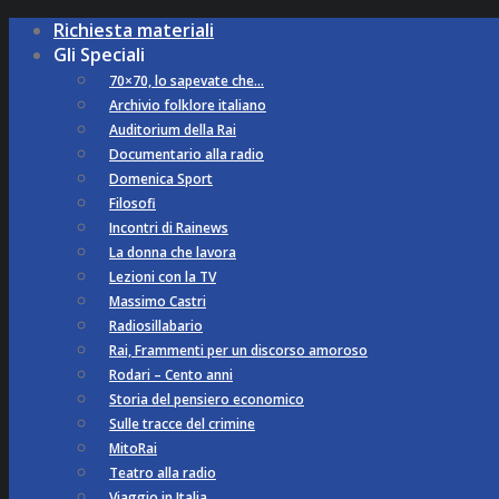
Richiesta materiali
Gli Speciali
70×70, lo sapevate che…
Archivio folklore italiano
Auditorium della Rai
Documentario alla radio
Domenica Sport
Filosofi
Incontri di Rainews
La donna che lavora
Lezioni con la TV
Massimo Castri
Radiosillabario
Rai, Frammenti per un discorso amoroso
Rodari – Cento anni
Storia del pensiero economico
Sulle tracce del crimine
MitoRai
Teatro alla radio
Viaggio in Italia