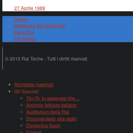
27 Aprile 1989
Home
Richiesta dei materiali
Raccolte
Chi siamo
© 2015 Rai Teche - Tutti i diritti riservati.
Richiesta materiali
Gli Speciali
70×70, lo sapevate che…
Archivio folklore italiano
Auditorium della Rai
Documentario alla radio
Domenica Sport
Filosofi