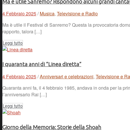
Ma è utile Sanremo? Rispondono alcuni grandi canta
4 Febbraio 2025
/
Musica
,
Televisione e Radio
Ma è utile il Festival di Sanremo? Questa la provocatoria doman
rapporto, talora […]
Leggi tutto
I quaranta anni di “Linea diretta”
4 Febbraio 2025
/
Anniversari e celebrazioni
,
Televisione e R
Quaranta anni fa, il 4 febbraio 1985, andava in onda per la pri
l’anniversario Rai […]
Leggi tutto
Giorno della Memoria: Storie della Shoah