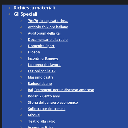
Richiesta materiali
Gli Speciali
70×70, lo sapevate che…
Archivio folklore italiano
Auditorium della Rai
Documentario alla radio
Domenica Sport
Filosofi
Incontri di Rainews
La donna che lavora
Lezioni con la TV
Massimo Castri
Radiosillabario
Rai, Frammenti per un discorso amoroso
Rodari – Cento anni
Storia del pensiero economico
Sulle tracce del crimine
MitoRai
Teatro alla radio
Viaggio in Italia