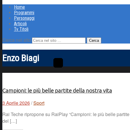
Home
Programmi
Personaggi
Articoli
Tv Titoli
Cerca nel sito
Enzo Biagi
Campioni: le più belle partite della nostra vita
3 Aprile 2026
/
Sport
Rai Teche ripropone su RaiPlay “Campioni: le più belle partite de
del […]