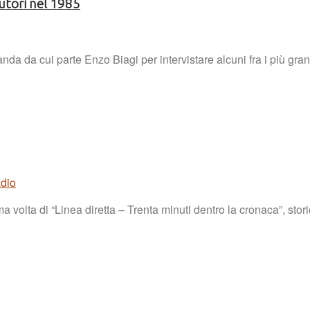
utori nel 1985
da da cui parte Enzo Biagi per intervistare alcuni fra i più gran
adio
ma volta di “Linea diretta – Trenta minuti dentro la cronaca”, s