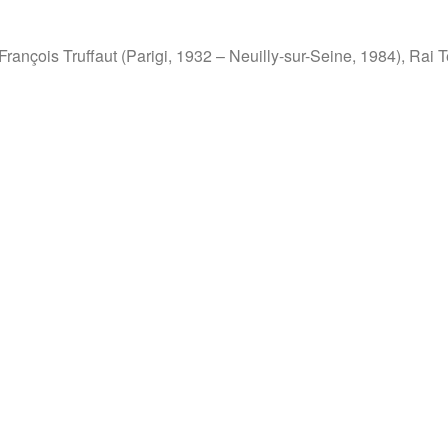
ançois Truffaut (Parigi, 1932 – Neuilly-sur-Seine, 1984), Rai Te