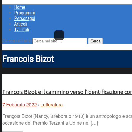
Home
Programmi
Personaggi
Articoli
Tv Titoli
Cerca nel sito
Francois Bizot
Francois Bizot e il cammino verso l’identificazione con
7 Febbraio 2022
/
Letteratura
François Bizot (Nancy, 8 febbraio 1940) è un antropologo e scr
occasione del Premio Terzani a Udine nel […]