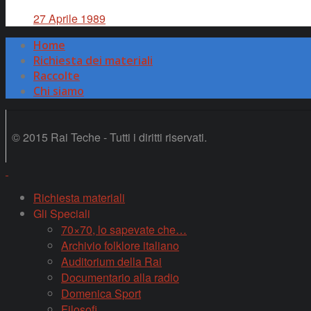
27 Aprile 1989
Home
Richiesta dei materiali
Raccolte
Chi siamo
© 2015 Rai Teche - Tutti i diritti riservati.
Richiesta materiali
Gli Speciali
70×70, lo sapevate che…
Archivio folklore italiano
Auditorium della Rai
Documentario alla radio
Domenica Sport
Filosofi