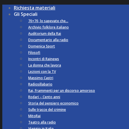
Richiesta materiali
Gli Speciali
70×70, lo sapevate che…
Archivio folklore italiano
Auditorium della Rai
Documentario alla radio
Domenica Sport
Filosofi
Incontri di Rainews
La donna che lavora
Lezioni con la TV
Massimo Castri
Radiosillabario
Rai, Frammenti per un discorso amoroso
Rodari – Cento anni
Storia del pensiero economico
Sulle tracce del crimine
MitoRai
Teatro alla radio
Viaggio in Italia