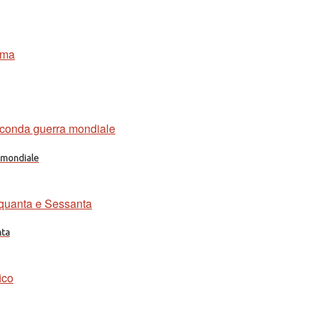
a mondiale
nta