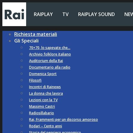
RAIPLAY
TV
RAIPLAY SOUND
NE
Richiesta materiali
Gli Speciali
70×70, lo sapevate che…
Archivio folklore italiano
Auditorium della Rai
Documentario alla radio
Domenica Sport
Filosofi
Incontri di Rainews
La donna che lavora
Lezioni con la TV
Massimo Castri
Radiosillabario
Rai, Frammenti per un discorso amoroso
Rodari – Cento anni
Storia del pensiero economico