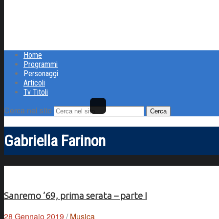
Home
Programmi
Personaggi
Articoli
Tv Titoli
Cerca nel sito
Gabriella Farinon
Sanremo ’69, prima serata – parte I
28 Gennaio 2019
/
Musica