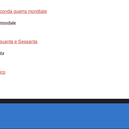
a mondiale
nta