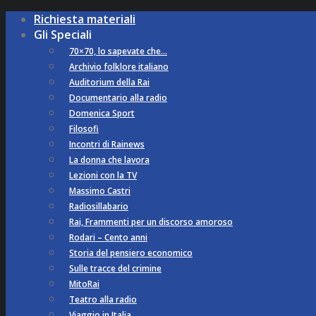
Richiesta materiali
Gli Speciali
70×70, lo sapevate che…
Archivio folklore italiano
Auditorium della Rai
Documentario alla radio
Domenica Sport
Filosofi
Incontri di Rainews
La donna che lavora
Lezioni con la TV
Massimo Castri
Radiosillabario
Rai, Frammenti per un discorso amoroso
Rodari – Cento anni
Storia del pensiero economico
Sulle tracce del crimine
MitoRai
Teatro alla radio
Viaggio in Italia