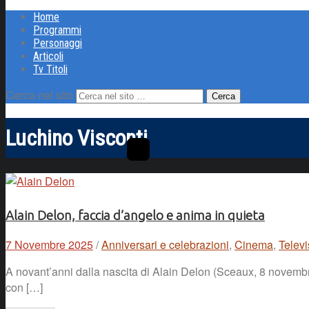
Home
Programmi
Personaggi
Articoli
Tv Titoli
Cerca nel sito
Luchino Visconti
Alain Delon, faccia d’angelo e anima in quieta
7 Novembre 2025
/
Anniversari e celebrazioni
,
Cinema
,
Telev
A novant’anni dalla nascita di Alain Delon (Sceaux, 8 novembr
con […]