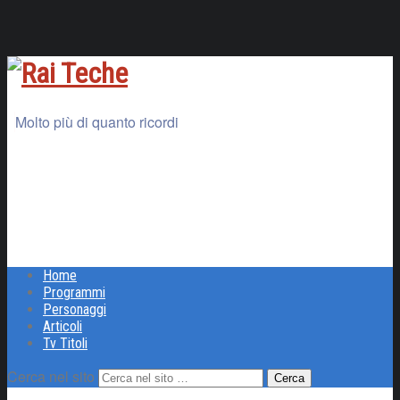
Molto più di quanto ricordi
Home
Programmi
Personaggi
Articoli
Tv Titoli
Cerca nel sito