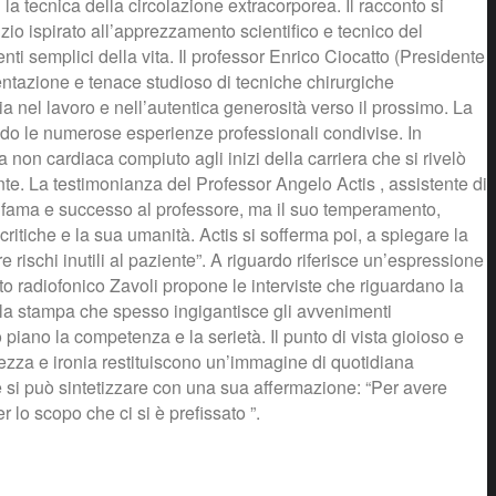
 la tecnica della circolazione extracorporea. Il racconto si
zio ispirato all’apprezzamento scientifico e tecnico del
ti semplici della vita. Il professor Enrico Ciocatto (Presidente
imentazione e tenace studioso di tecniche chirurgiche
ia nel lavoro e nell’autentica generosità verso il prossimo. La
endo le numerose esperienze professionali condivise. In
 non cardiaca compiuto agli inizi della carriera che si rivelò
nte. La testimonianza del Professor Angelo Actis , assistente di
dato fama e successo al professore, ma il suo temperamento,
itiche e la sua umanità. Actis si sofferma poi, a spiegare la
e rischi inutili al paziente”. A riguardo riferisce un’espressione
to radiofonico Zavoli propone le interviste che riguardano la
alla stampa che spesso ingigantisce gli avvenimenti
iano la competenza e la serietà. Il punto di vista gioioso e
ggezza e ironia restituiscono un’immagine di quotidiana
he si può sintetizzare con una sua affermazione: “Per avere
 lo scopo che ci si è prefissato ”.