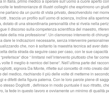
gia in Italia, primo medico a operare sull’uomo a cuore aperto con
olte le testimonianze di illustri colleghi che esprimono un giudi
 ne parlano da un punto di vista privato, descrivendolo nei momen
iotti , traccia un profilo sull’uomo di scienza, incline alla sper
dotato di una straordinaria personalità che si rivela nella periz
egue il discorso sulla competenza scientifica del maestro, rifer
tale della mia professione”. Un clamoroso intervento di chirurgia
itò a dare le indicazioni necessarie, senza intervenire personalme
, puntualizzando che, non è soltanto la maestria tecnica ad aver 
ta della strada da seguire caso per caso, con le sue capacità cr
referisce” dice “ limitarsi nell’intervento piuttosto che far correr
 volte Il meglio è nemico del bene”. Nell’ultima parte del raccon
liotti, signora Da Monte, riflette sul concetto di mito creato d
el medico, rischiando il più delle volte di metterne in secondo p
gi e difetti della figura paterna. Con le loro parole piene di sa
 stesso Dogliotti , definisce in modo puntuale il suo ritratto, c
o, la fede in questo lavoro e ovviamente un minimo di qualità per