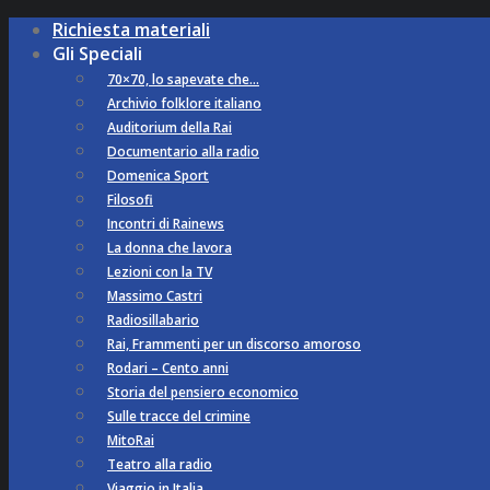
Richiesta materiali
Gli Speciali
70×70, lo sapevate che…
Archivio folklore italiano
Auditorium della Rai
Documentario alla radio
Domenica Sport
Filosofi
Incontri di Rainews
La donna che lavora
Lezioni con la TV
Massimo Castri
Radiosillabario
Rai, Frammenti per un discorso amoroso
Rodari – Cento anni
Storia del pensiero economico
Sulle tracce del crimine
MitoRai
Teatro alla radio
Viaggio in Italia