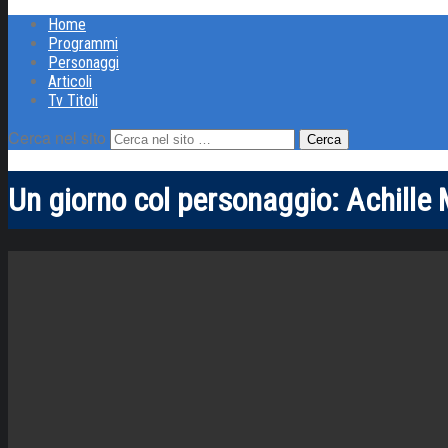
Home
Programmi
Personaggi
Articoli
Tv Titoli
Cerca nel sito
Un giorno col personaggio: Achille 