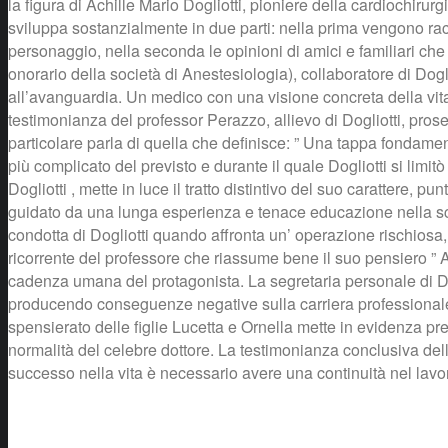
la figura di Achille Mario Dogliotti, pioniere della cardiochirur
sviluppa sostanzialmente in due parti: nella prima vengono racc
personaggio, nella seconda le opinioni di amici e familiari che
onorario della società di Anestesiologia), collaboratore di Dogl
all’avanguardia. Un medico con una visione concreta della vita, 
testimonianza del professor Perazzo, allievo di Dogliotti, pros
particolare parla di quella che definisce: ” Una tappa fondamen
più complicato del previsto e durante il quale Dogliotti si lim
Dogliotti , mette in luce il tratto distintivo del suo carattere
guidato da una lunga esperienza e tenace educazione nella scel
condotta di Dogliotti quando affronta un’ operazione rischiosa, “p
ricorrente del professore che riassume bene il suo pensiero ” A
cadenza umana del protagonista. La segretaria personale di Dog
producendo conseguenze negative sulla carriera professionale d
spensierato delle figlie Lucetta e Ornella mette in evidenza pre
normalità del celebre dottore. La testimonianza conclusiva dello
successo nella vita è necessario avere una continuità nel lavor