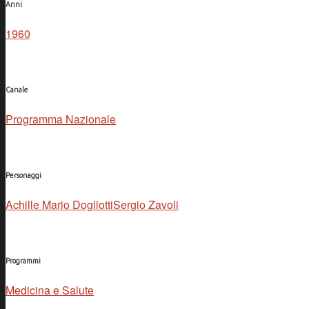
Anni
1960
Canale
Programma Nazionale
Personaggi
Achille Mario Dogliotti
Sergio Zavoli
Programmi
Medicina e Salute