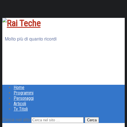
Molto più di quanto ricordi
Home
Programmi
Personaggi
Articoli
Tv Titoli
Cerca nel sito