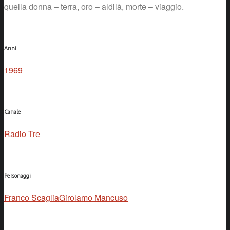
quella donna – terra, oro – aldilà, morte – viaggio.
Anni
1969
Canale
Radio Tre
Personaggi
Franco Scaglia
Girolamo Mancuso