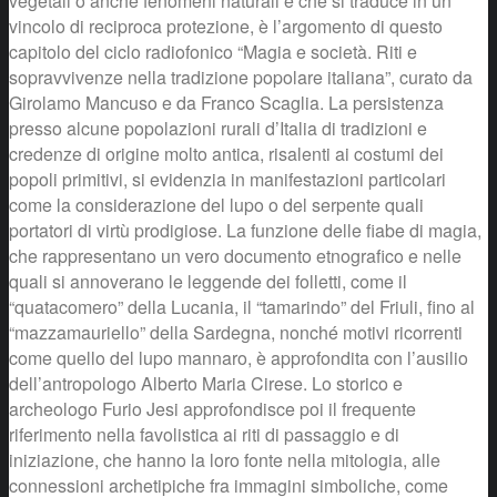
vegetali o anche fenomeni naturali e che si traduce in un
vincolo di reciproca protezione, è l’argomento di questo
capitolo del ciclo radiofonico “Magia e società. Riti e
sopravvivenze nella tradizione popolare italiana”, curato da
Girolamo Mancuso e da Franco Scaglia. La persistenza
presso alcune popolazioni rurali d’Italia di tradizioni e
credenze di origine molto antica, risalenti ai costumi dei
popoli primitivi, si evidenzia in manifestazioni particolari
come la considerazione del lupo o del serpente quali
portatori di virtù prodigiose. La funzione delle fiabe di magia,
che rappresentano un vero documento etnografico e nelle
quali si annoverano le leggende dei folletti, come il
“quatacomero” della Lucania, il “tamarindo” del Friuli, fino al
“mazzamauriello” della Sardegna, nonché motivi ricorrenti
come quello del lupo mannaro, è approfondita con l’ausilio
dell’antropologo Alberto Maria Cirese. Lo storico e
archeologo Furio Jesi approfondisce poi il frequente
riferimento nella favolistica ai riti di passaggio e di
iniziazione, che hanno la loro fonte nella mitologia, alle
connessioni archetipiche fra immagini simboliche, come