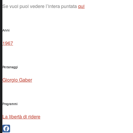
Se vuoi puoi vedere l’intera puntata
qui
Anni
1967
Personaggi
Giorgio Gaber
Programmi
La libertà di ridere