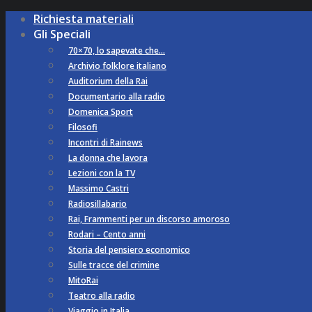
Richiesta materiali
Gli Speciali
70×70, lo sapevate che…
Archivio folklore italiano
Auditorium della Rai
Documentario alla radio
Domenica Sport
Filosofi
Incontri di Rainews
La donna che lavora
Lezioni con la TV
Massimo Castri
Radiosillabario
Rai, Frammenti per un discorso amoroso
Rodari – Cento anni
Storia del pensiero economico
Sulle tracce del crimine
MitoRai
Teatro alla radio
Viaggio in Italia