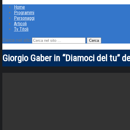
Home
Programmi
Personaggi
Articoli
Tv Titoli
Cerca nel sito
Giorgio Gaber in “Diamoci del tu” d