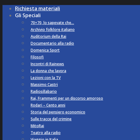
Richiesta materiali
Gli Speciali
70×70, lo sapevate che…
Archivio folklore italiano
Auditorium della Rai
Documentario alla radio
Domenica Sport
Filosofi
Incontri di Rainews
La donna che lavora
Lezioni con la TV
Massimo Castri
Radiosillabario
Rai, Frammenti per un discorso amoroso
Rodari – Cento anni
Storia del pensiero economico
Sulle tracce del crimine
MitoRai
Teatro alla radio
Viaggio in Italia