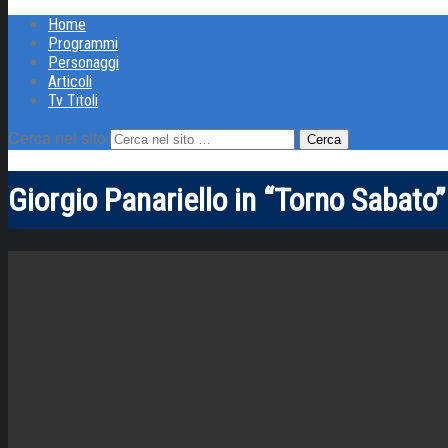
Home
Programmi
Personaggi
Articoli
Tv Titoli
Cerca nel sito
Giorgio Panariello in “Torno Sabato