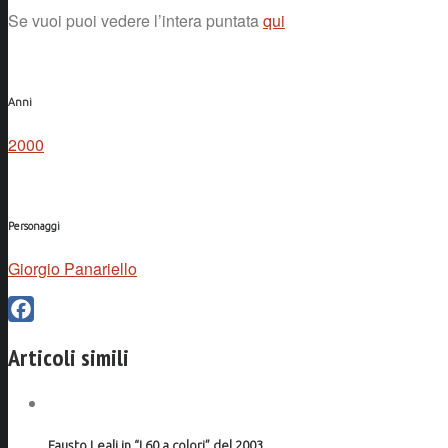
Se vuoi puoi vedere l’intera puntata
qui
Anni
2000
Personaggi
Giorgio Panariello
Facebook
Articoli simili
Fausto Leali in “I 60 a colori” del 2003