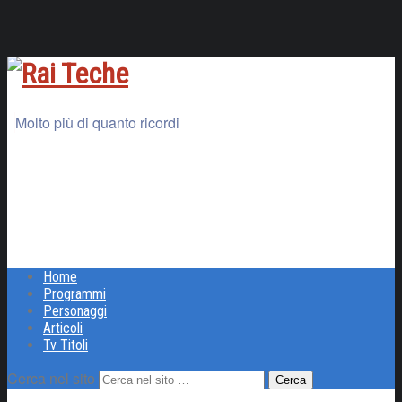
Molto più di quanto ricordi
Home
Programmi
Personaggi
Articoli
Tv Titoli
Cerca nel sito