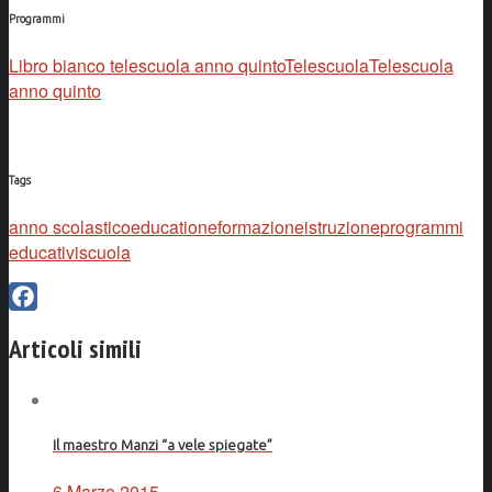
Programmi
Libro bianco telescuola anno quinto
Telescuola
Telescuola
anno quinto
Tags
anno scolastico
educatione
formazione
istruzione
programmi
educativi
scuola
Facebook
Articoli simili
Il maestro Manzi “a vele spiegate”
6 Marzo 2015