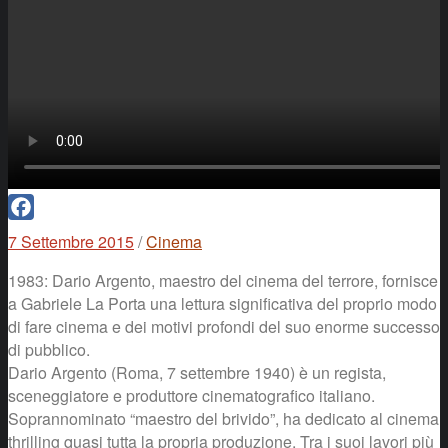
Facebook
7 Settembre 2015
/
Cinema
1983: Dario Argento, maestro del cinema del terrore, fornisce
a Gabriele La Porta una lettura significativa del proprio modo
di fare cinema e dei motivi profondi del suo enorme successo
di pubblico.
Dario Argento (Roma, 7 settembre 1940) è un regista,
sceneggiatore e produttore cinematografico italiano.
Soprannominato “maestro del brivido”, ha dedicato al cinema
thrilling quasi tutta la propria produzione. Tra i suoi lavori più