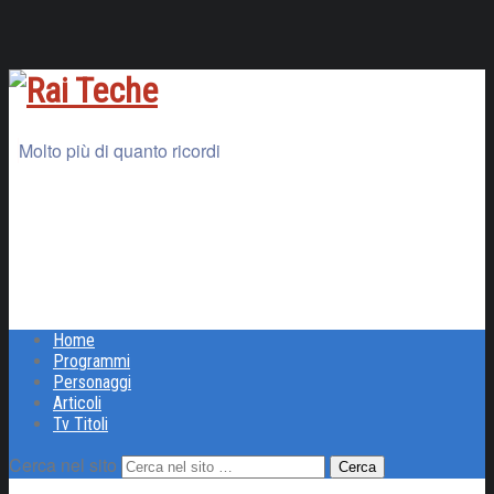
Molto più di quanto ricordi
Home
Programmi
Personaggi
Articoli
Tv Titoli
Cerca nel sito