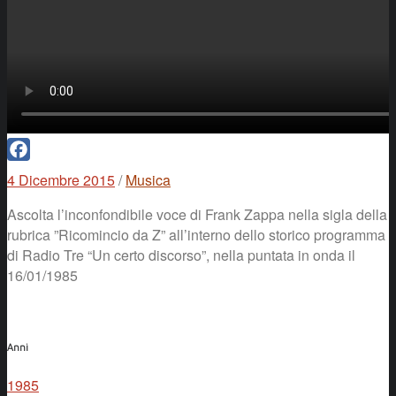
Facebook
4 Dicembre 2015
/
Musica
Ascolta l’inconfondibile voce di Frank Zappa nella sigla della
rubrica ”Ricomincio da Z” all’interno dello storico programma
di Radio Tre “Un certo discorso”, nella puntata in onda il
16/01/1985
Anni
1985