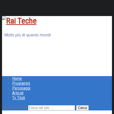
Molto più di quanto ricordi
Home
Programmi
Personaggi
Articoli
Tv Titoli
Cerca nel sito