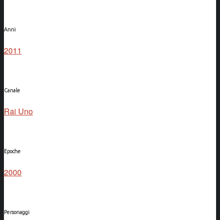
Anni
2011
Canale
Rai Uno
Epoche
2000
Personaggi