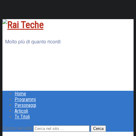
Molto più di quanto ricordi
Home
Programmi
Personaggi
Articoli
Tv Titoli
Cerca nel sito