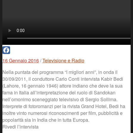
Facebook
16 Gennaio 2016
/
Televisione e Radio
Nella puntata del programma “I migliori anni”, in onda il
30/09/2011, il conduttore Carlo Conti intervista Kabir Bedi
(Lahore, 16 gennaio 1946) attore indiano che deve la sua
fama in Italia all’interpretazione del ruolo di Sandokan
nell’omonimo sceneggiato televisivo di Sergio Sollima.
Interprete di fotoromanzi per la rivista Grand Hotel, Bedi ha
inoltre vinto numerosi riconoscimenti per film, pubblicità e
popolarità sia in India che in tutta Europa.
Rivedi l’intervista