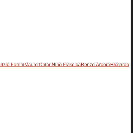
izio Ferrini
Mauro Chiari
Nino Frassica
Renzo Arbore
Riccardo