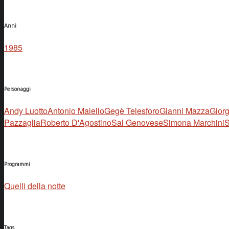
Anni
1985
Personaggi
Andy Luotto
Antonio Maiello
Gegè Telesforo
Gianni Mazza
Giorg
Pazzaglia
Roberto D'Agostino
Sal Genovese
Simona Marchini
S
Programmi
Quelli della notte
Tags