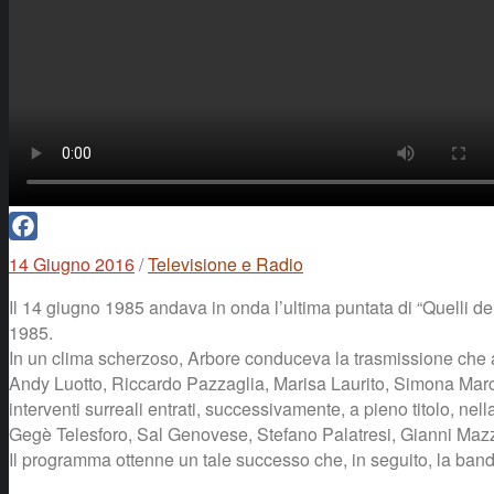
Facebook
14 Giugno 2016
/
Televisione e Radio
Il 14 giugno 1985 andava in onda l’ultima puntata di “Quelli de
1985.
In un clima scherzoso, Arbore conduceva la trasmissione che al
Andy Luotto, Riccardo Pazzaglia, Marisa Laurito, Simona Marc
interventi surreali entrati, successivamente, a pieno titolo, ne
Gegè Telesforo, Sal Genovese, Stefano Palatresi, Gianni Mazza
Il programma ottenne un tale successo che, in seguito, la banda