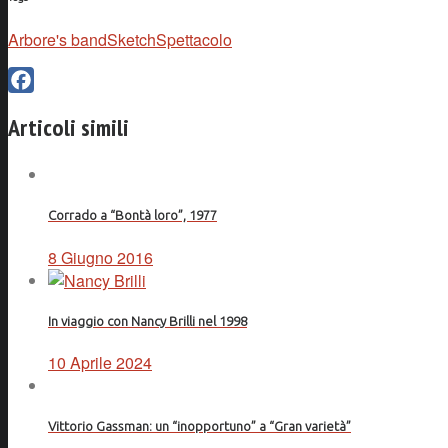
Arbore's band
Sketch
Spettacolo
Facebook
Articoli simili
Corrado a “Bontà loro”, 1977
8 Giugno 2016
In viaggio con Nancy Brilli nel 1998
10 Aprile 2024
Vittorio Gassman: un “inopportuno” a “Gran varietà”