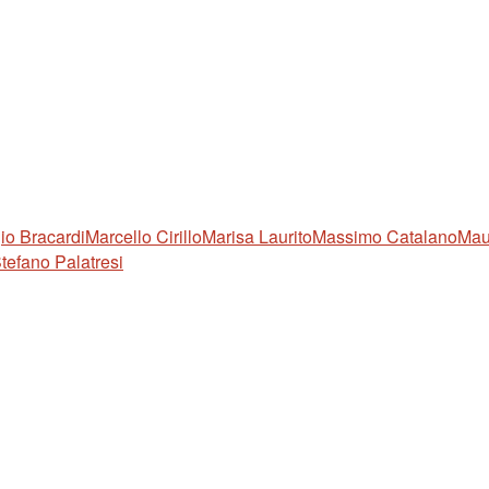
io Bracardi
Marcello Cirillo
Marisa Laurito
Massimo Catalano
Maur
tefano Palatresi