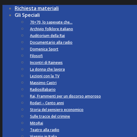
Richiesta materiali
Gli Speciali
70×70, lo sapevate che…
Archivio folklore italiano
Auditorium della Rai
Documentario alla radio
Domenica Sport
Filosofi
Incontri di Rainews
La donna che lavora
Lezioni con la TV
Massimo Castri
Radiosillabario
Rai, Frammenti per un discorso amoroso
Rodari – Cento anni
Storia del pensiero economico
Sulle tracce del crimine
MitoRai
Teatro alla radio
Viaggio in Italia