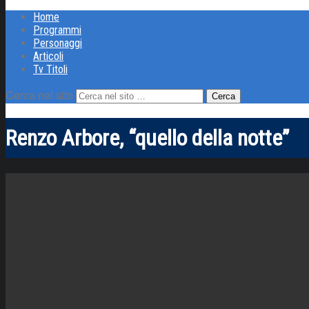
Home
Programmi
Personaggi
Articoli
Tv Titoli
Cerca nel sito
Renzo Arbore, “quello della notte”