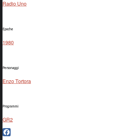
Radio Uno
Epoche
1980
Personaggi
Enzo Tortora
Programmi
GR2