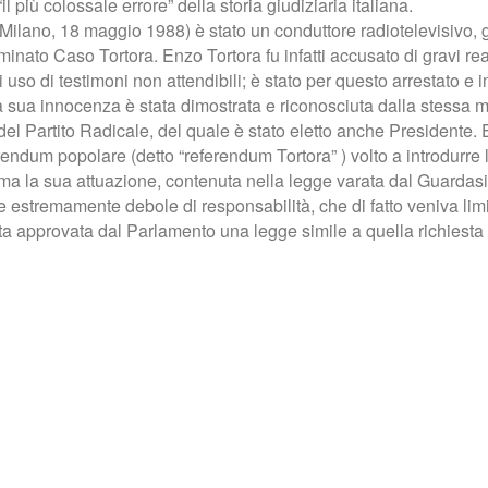
più colossale errore” della storia giudiziaria italiana.
no, 18 maggio 1988) è stato un conduttore radiotelevisivo, gior
inato Caso Tortora. Enzo Tortora fu infatti accusato di gravi reat
 uso di testimoni non attendibili; è stato per questo arrestato e 
 la sua innocenza è stata dimostrata e riconosciuta dalla stessa 
 del Partito Radicale, del quale è stato eletto anche President
rendum popolare (detto “referendum Tortora” ) volto a introdurre la 
 la sua attuazione, contenuta nella legge varata dal Guardasigil
e estremamente debole di responsabilità, che di fatto veniva limit
ata approvata dal Parlamento una legge simile a quella richiesta