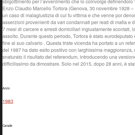
sbigottimento per l’avvenimento che lo coinvolge definendolo “il 
Enzo Claudio Marcello Tortora (Genova, 30 novembre 1928 – Mila
un caso di malagiustizia di cui fu vittima e che venne poi denom
asserzioni provenienti da vari condannati per reati di mafia e di
7 mesi di carcere e arresti domiciliari ingiustamente scontati,
assolto. Durante questo periodo, Tortora è stato eurodeputato
fine al suo calvario . Questa triste vicenda ha portato a un refe
del 1987 ha dato esito positivo con larghissima maggioranza, ma
snaturato il risultato del referendum, introducendo una version
difficilissimo da dimostrare. Solo nel 2015, dopo 28 anni, è st
Anni
1983
Canale