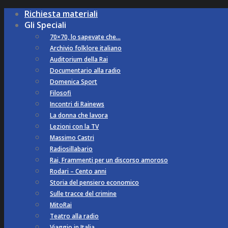
Richiesta materiali
Gli Speciali
70×70, lo sapevate che…
Archivio folklore italiano
Auditorium della Rai
Documentario alla radio
Domenica Sport
Filosofi
Incontri di Rainews
La donna che lavora
Lezioni con la TV
Massimo Castri
Radiosillabario
Rai, Frammenti per un discorso amoroso
Rodari – Cento anni
Storia del pensiero economico
Sulle tracce del crimine
MitoRai
Teatro alla radio
Viaggio in Italia