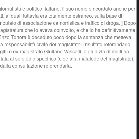
nalista e politico italiano. Il suo nome è ricordato anche per
i, ai quali tuttavia era totalmente estraneo, sulla base di
imputato di associazione camorristica e traffico di droga. ] Dopo
magistratura che lo aveva coinvolto, e che lo ha definitivamente
e. Enzo Tortora è deceduto poco dopo la sentenza che metteva
responsabilità civile dei magistrati: il risultato referendario
li e ex-magistrato Giuliano Vassalli, a giudizio di molti ha
ata al solo dolo specifico (cioè alla malafede del magistrato),
 dalla consultazione referendaria.