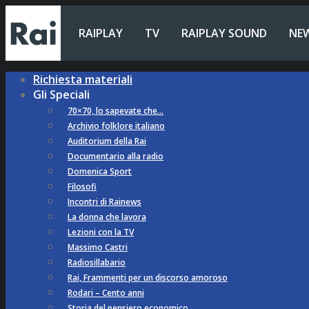
RAIPLAY
TV
RAIPLAY SOUND
NE
Richiesta materiali
Gli Speciali
70×70, lo sapevate che…
Archivio folklore italiano
Auditorium della Rai
Documentario alla radio
Domenica Sport
Filosofi
Incontri di Rainews
La donna che lavora
Lezioni con la TV
Massimo Castri
Radiosillabario
Rai, Frammenti per un discorso amoroso
Rodari – Cento anni
Storia del pensiero economico