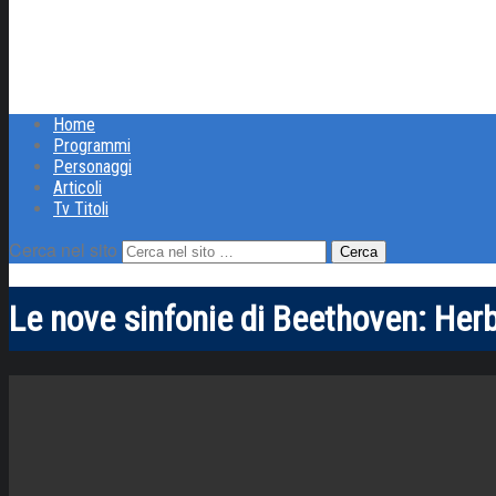
Home
Programmi
Personaggi
Articoli
Tv Titoli
Cerca nel sito
Le nove sinfonie di Beethoven: Herbe