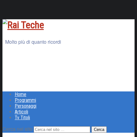
Molto più di quanto ricordi
Home
Programmi
Personaggi
Articoli
Tv Titoli
Cerca nel sito