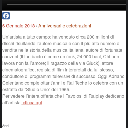
Facebook
6 Gennaio 2018
/
Anniversari e celebrazioni
Un’artista a tutto campo: ha venduto circa 200 milioni di
dischi risultando l’autore musicale con il più alto numero di
vendite nella storia della musica italiana, autore di fortunate
canzoni (Il tuo bacio è come un rock; 24.000 baci; Chi non
lavora non fa l’amore; Il ragazzo della via Gluck), attore
cinematografico, regista di film interpretati da lui stesso,
conduttore di programmi televisivi di successo. Oggi Adriano
Celentano compie ottant’anni e Rai Teche lo celebra con un
estratto da “Studio Uno” del 1965.
Per vedere l’intera offerta che I Favolosi di Raiplay dedicano
all’artista,
clicca qui
Anni