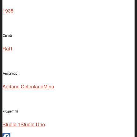
1938
Canale
Rai1
Personaggi
Adriano Celentano
Mina
Programmi
Studio 1
Studio Uno