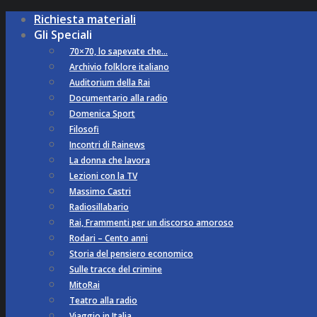
Richiesta materiali
Gli Speciali
70×70, lo sapevate che…
Archivio folklore italiano
Auditorium della Rai
Documentario alla radio
Domenica Sport
Filosofi
Incontri di Rainews
La donna che lavora
Lezioni con la TV
Massimo Castri
Radiosillabario
Rai, Frammenti per un discorso amoroso
Rodari – Cento anni
Storia del pensiero economico
Sulle tracce del crimine
MitoRai
Teatro alla radio
Viaggio in Italia