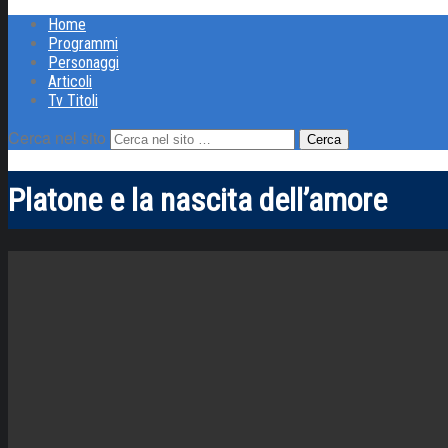
Home
Programmi
Personaggi
Articoli
Tv Titoli
Cerca nel sito
Platone e la nascita dell’amore