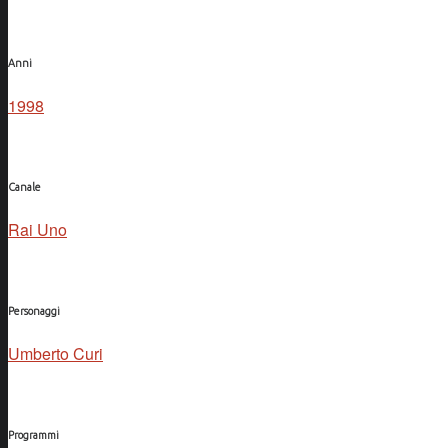
Anni
1998
Canale
Rai Uno
Personaggi
Umberto Curi
Programmi