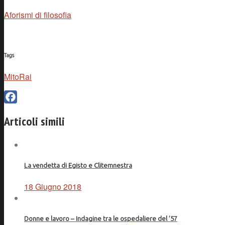
Aforismi di filosofia
Tags
MitoRai
Facebook
Articoli simili
La vendetta di Egisto e Clitemnestra
18 Giugno 2018
Donne e lavoro – Indagine tra le ospedaliere del ’57