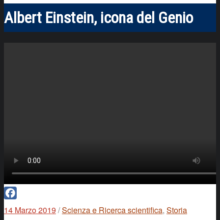
Albert Einstein, icona del Genio
Facebook
14 Marzo 2019
/
Scienza e Ricerca scientifica
,
Storia