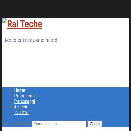
Molto più di quanto ricordi
Home
Programmi
Personaggi
Articoli
Tv Titoli
Cerca nel sito