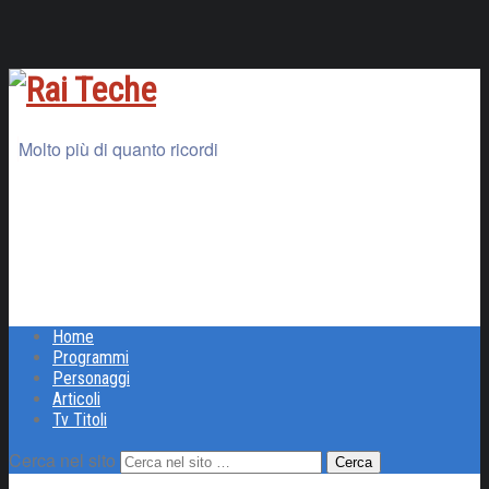
Molto più di quanto ricordi
Home
Programmi
Personaggi
Articoli
Tv Titoli
Cerca nel sito