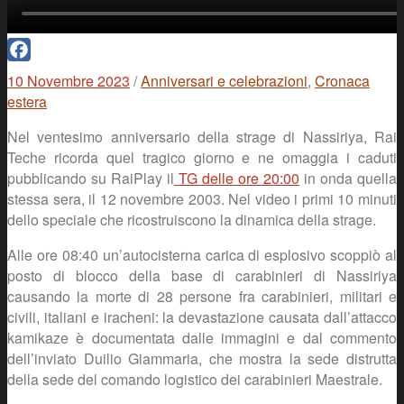
Facebook
10 Novembre 2023
/
Anniversari e celebrazioni
,
Cronaca
estera
Nel ventesimo anniversario della strage di Nassiriya, Rai
Teche ricorda quel tragico giorno e ne omaggia i caduti
pubblicando su RaiPlay il
TG delle ore 20:00
in onda quella
stessa sera, il 12 novembre 2003. Nel video i primi 10 minuti
dello speciale che ricostruiscono la dinamica della strage.
Alle ore 08:40 un’autocisterna carica di esplosivo scoppiò al
posto di blocco della base di carabinieri di Nassiriya
causando la morte di 28 persone fra carabinieri, militari e
civili, italiani e iracheni: la devastazione causata dall’attacco
kamikaze è documentata dalle immagini e dal commento
dell’inviato Duilio Giammaria, che mostra la sede distrutta
della sede del comando logistico dei carabinieri Maestrale.