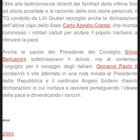
Oltre alle testimonianze dolenti dei familiari delle vittime fino
ad allora accertate e al racconto delle loro storie personali, il
TG condotto da Lilli Gruber raccoglie anche le dichiarazioni
dell’allora capo dello Stato
Carlo Azeglio Ciampi
, che ricorda
commosso i militari caduti per aiutare il popolo iracheno a
ritrovare la pace.
Anche le parole del Presidente del Consiglio
Silvio
Berlusconi
sottolineavano il dolore, ma al contempo
l’orgoglio per il coraggio degli italiani.
Giovanni Paolo II
condannò il vile attentato in una nota inviata al Presidente
della Repubblica e il cardinale Angelo Sodano rilasciò
dichiarazioni in cui invitava a lavorare perseguendo l’ideale
della pace e dimenticando i rancori.
Anni
2003