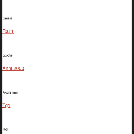
Canale
Rai 1
Epoche
Anni 2000
Programmi
Tg1
Tags