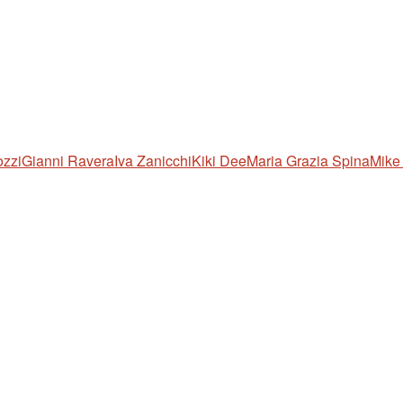
ozzi
Gianni Ravera
Iva Zanicchi
Kiki Dee
Maria Grazia Spina
Mike