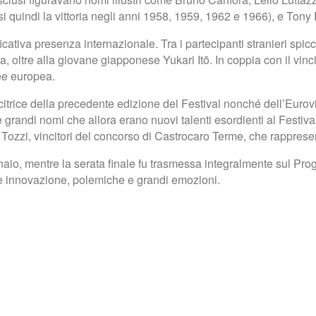
quindi la vittoria negli anni 1958, 1959, 1962 e 1966), e Tony 
icativa presenza internazionale. Tra i partecipanti stranieri spi
oltre alla giovane giapponese Yukari Itō. In coppia con il vinci
née europea.
, vincitrice della precedente edizione del Festival nonché dell’Euro
 grandi nomi che allora erano nuovi talenti esordienti al Festi
 Tozzi, vincitori del concorso di Castrocaro Terme, che rappres
 gennaio, mentre la serata finale fu trasmessa integralmente su
e e innovazione, polemiche e grandi emozioni.