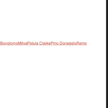
 Bongiorno
Milva
Petula Clarke
Pino Donaggio
Remo