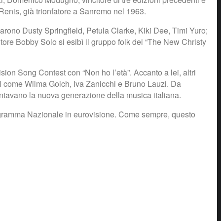
Renis, già trionfatore a Sanremo nel 1963.
ccarono Dusty Springfield, Petula Clarke, Kiki Dee, Timi Yuro;
tore Bobby Solo si esibì il gruppo folk dei “The New Christy
vision Song Contest con “Non ho l’età”. Accanto a lei, altri
val come Wilma Goich, Iva Zanicchi e Bruno Lauzi. Da
entavano la nuova generazione della musica italiana.
l Programma Nazionale in eurovisione. Come sempre, questo