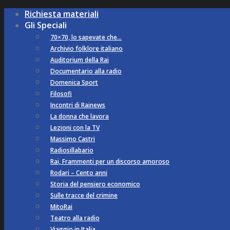
Richiesta materiali
Gli Speciali
70×70, lo sapevate che…
Archivio folklore italiano
Auditorium della Rai
Documentario alla radio
Domenica Sport
Filosofi
Incontri di Rainews
La donna che lavora
Lezioni con la TV
Massimo Castri
Radiosillabario
Rai, Frammenti per un discorso amoroso
Rodari – Cento anni
Storia del pensiero economico
Sulle tracce del crimine
MitoRai
Teatro alla radio
Viaggio in Italia