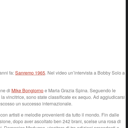
anni fa:
Sanremo 1965
. Nel video un’intervista a Bobby Solo a
one di
Mike Bongiorno
e Maria Grazia Spina. Seguendo le
 la vincitrice, sono state classificate ex aequo. Ad aggiudicarsi
 riscosso un successo internazionale.
n artisti e melodie provenienti da tutto il mondo. Fin dalle
issione, dopo aver ascoltato ben 242 brani, scelse una rosa di
zzi, Domenico Modugno, vincitore di tre edizioni precedenti e