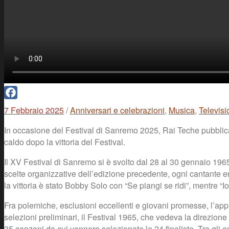
Facebook
7 Febbraio 2025
/
Anniversari e celebrazioni
,
Musica
,
Televis
In occasione del Festival di Sanremo 2025, Rai Teche pubblic
caldo dopo la vittoria del Festival.
Il XV Festival di Sanremo si è svolto dal 28 al 30 gennaio 19
scelte organizzative dell’edizione precedente, ogni cantante era
la vittoria è stato Bobby Solo con “Se piangi se ridi”, mentre 
Fra polemiche, esclusioni eccellenti e giovani promesse, l’app
selezioni preliminari, il Festival 1965, che vedeva la direzion
35 canzoni da cui vennero selezionate le 24 finaliste. Tra gli 