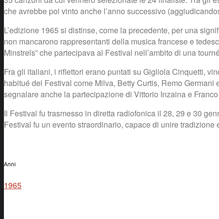
che avrebbe poi vinto anche l’anno successivo (aggiudicandosi 
L’edizione 1965 si distinse, come la precedente, per una signif
non mancarono rappresentanti della musica francese e tedesca, 
Minstrels” che partecipava al Festival nell’ambito di una tour
Fra gli italiani, i riflettori erano puntati su Gigliola Cinquetti
habitué del Festival come Milva, Betty Curtis, Remo Germani e
segnalare anche la partecipazione di Vittorio Inzaina e Franco
Il Festival fu trasmesso in diretta radiofonica il 28, 29 e 30
Festival fu un evento straordinario, capace di unire tradizion
Anni
1965