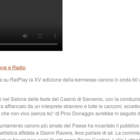
ione e Radio
a su RaiPlay la XV edizione della kermesse canora in onda 60 
65 nel Salone delle feste del Casinò di Sanremo, con la conduzi
 affiancato da un interprete straniero e tutte le canzoni, eccetto
“Io che non vivo (senza te)” di Pino Donaggio avrebbe in seguito
untamento canoro più amato del Paese ha incantato il pubblico co
e artistica affidata a Gianni Ravera, fece parlare di sé. La comm
esclusi figuravano nomi illustri come Bruno Canfora, Lelio Lutta