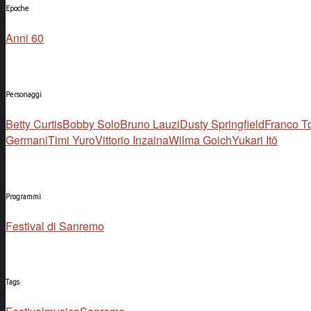
Epoche
Anni 60
Personaggi
Betty Curtis
Bobby Solo
Bruno Lauzi
Dusty Springfield
Franco T
Germani
Timi Yuro
Vittorio Inzaina
Wilma Goich
Yukari Itō
Programmi
Festival di Sanremo
Tags