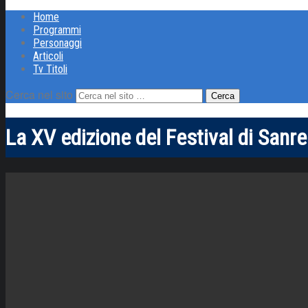
Home
Programmi
Personaggi
Articoli
Tv Titoli
Cerca nel sito
La XV edizione del Festival di San