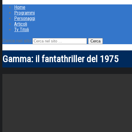
Home
Programmi
Personaggi
Articoli
Tv Titoli
Cerca nel sito
Gamma: il fantathriller del 1975