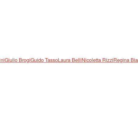
ini
Giulio Brogi
Guido Tasso
Laura Belli
Nicoletta Rizzi
Regina Bia