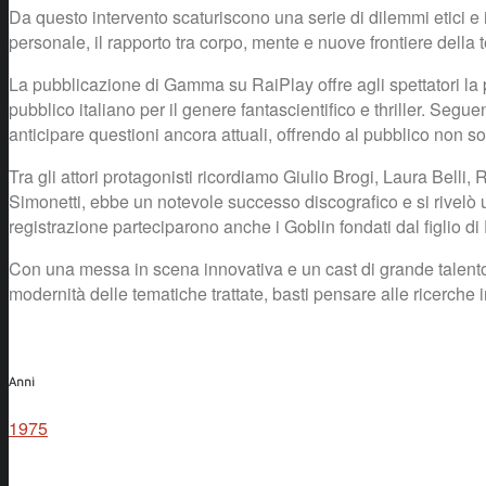
Da questo intervento scaturiscono una serie di dilemmi etici e id
personale, il rapporto tra corpo, mente e nuove frontiere della 
La pubblicazione di Gamma su RaiPlay offre agli spettatori la p
pubblico italiano per il genere fantascientifico e thriller. Segue
anticipare questioni ancora attuali, offrendo al pubblico non so
Tra gli attori protagonisti ricordiamo Giulio Brogi, Laura Bel
Simonetti, ebbe un notevole successo discografico e si rivelò un
registrazione parteciparono anche i Goblin fondati dal figlio di
Con una messa in scena innovativa e un cast di grande talento,
modernità delle tematiche trattate, basti pensare alle ricerche 
Anni
1975