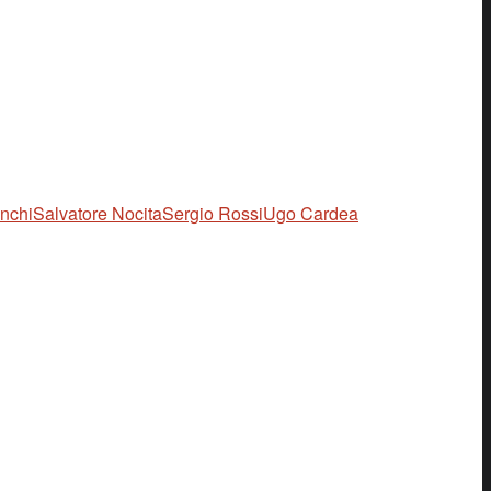
nchi
Salvatore Nocita
Sergio Rossi
Ugo Cardea