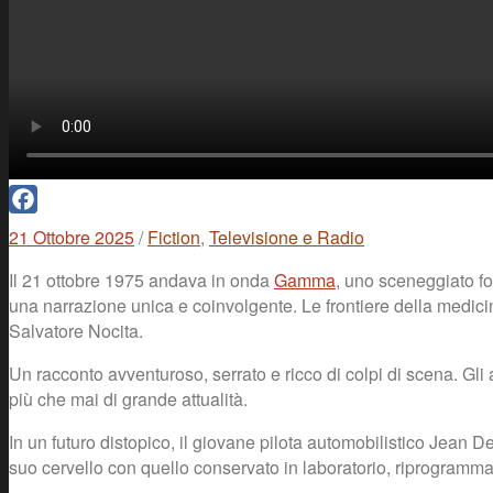
Facebook
21 Ottobre 2025
/
Fiction
,
Televisione e Radio
Il 21 ottobre 1975 andava in onda
Gamma
, uno sceneggiato fon
una narrazione unica e coinvolgente. Le frontiere della medici
Salvatore Nocita.
Un racconto avventuroso, serrato e ricco di colpi di scena. Gli
più che mai di grande attualità.
In un futuro distopico, il giovane pilota automobilistico Jean D
suo cervello con quello conservato in laboratorio, riprogramma