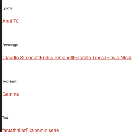
Epoche
Anni 70
Personaggi
Claudio Simonetti
Enrico Simonetti
Fabrizio Trecca
Flavio Nicol
Programmi
Gamma
Tags
fantathriller
Fiction
miniserie