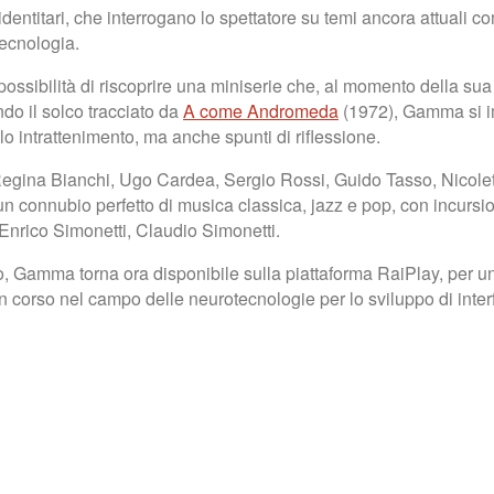
entitari, che interrogano lo spettatore su temi ancora attuali com
tecnologia.
ossibilità di riscoprire una miniserie che, al momento della sua
ndo il solco tracciato da
A come Andromeda
(1972), Gamma si im
lo intrattenimento, ma anche spunti di riflessione.
li, Regina Bianchi, Ugo Cardea, Sergio Rossi, Guido Tasso, Nico
 connubio perfetto di musica classica, jazz e pop, con incursioni 
 Enrico Simonetti, Claudio Simonetti.
 Gamma torna ora disponibile sulla piattaforma RaiPlay, per un 
in corso nel campo delle neurotecnologie per lo sviluppo di inter