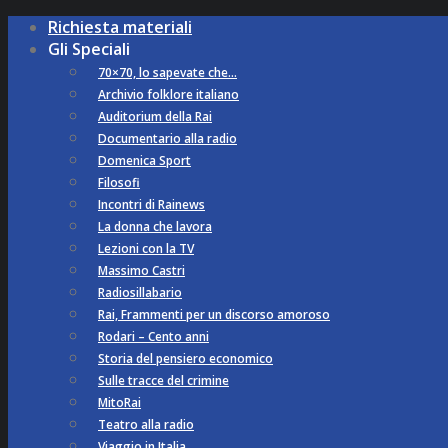
Richiesta materiali
Gli Speciali
70×70, lo sapevate che…
Archivio folklore italiano
Auditorium della Rai
Documentario alla radio
Domenica Sport
Filosofi
Incontri di Rainews
La donna che lavora
Lezioni con la TV
Massimo Castri
Radiosillabario
Rai, Frammenti per un discorso amoroso
Rodari – Cento anni
Storia del pensiero economico
Sulle tracce del crimine
MitoRai
Teatro alla radio
Viaggio in Italia