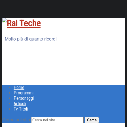
Molto più di quanto ricordi
Home
Programmi
Personaggi
Articoli
Tv Titoli
Cerca nel sito