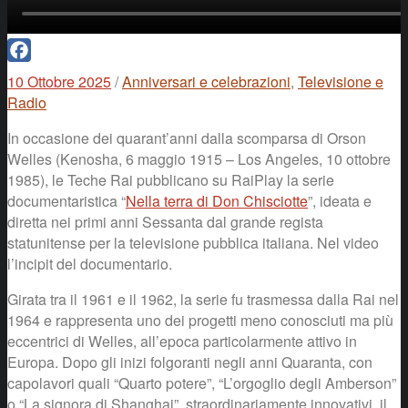
Facebook
10 Ottobre 2025
/
Anniversari e celebrazioni
,
Televisione e
Radio
In occasione dei quarant’anni dalla scomparsa di Orson
Welles (Kenosha, 6 maggio 1915 – Los Angeles, 10 ottobre
1985), le Teche Rai pubblicano su RaiPlay la serie
documentaristica “
Nella terra di Don Chisciotte
”, ideata e
diretta nei primi anni Sessanta dal grande regista
statunitense per la televisione pubblica italiana. Nel video
l’incipit del documentario.
Girata tra il 1961 e il 1962, la serie fu trasmessa dalla Rai nel
1964 e rappresenta uno dei progetti meno conosciuti ma più
eccentrici di Welles, all’epoca particolarmente attivo in
Europa. Dopo gli inizi folgoranti negli anni Quaranta, con
capolavori quali “Quarto potere”, “L’orgoglio degli Amberson”
o “La signora di Shanghai”, straordinariamente innovativi, il