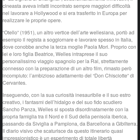
cineasta aveva infatti incontrato sempre maggiori difficoltà
nel lavorare a Hollywood e si era trasferito in Europa per
realizzare le proprie opere.
“Otello” (1951), un altro vertice dell’arte wellesiana, portò ad
esempio il regista a soggiornare e lavorare spesso in Italia,
dove conobbe anche la terza moglie Paola Mori. Proprio con
lei e loro figlia Beatrice, Welles intraprese il suo
personalissimo viaggio spagnolo per la Rai, strettamente
connesso con la preparazione di un altro film, rimasto però
incompiuto: l’ambizioso adattamento del “Don Chisciotte” di
Cervantes.
Inseguendo, con la sua curiosità inesauribile e il suo estro
creativo, i fantasmi dell’hidalgo e del suo fido scudiero
Sancho Panza, Welles si sposta disordinatamente con la
propria famiglia tra il Nord e il Sud della penisola iberica,
passando da Siviglia a Pamplona, da Barcellona a Gibilterra.
Il diario visivo che scaturisce da questo itinerario quasi
impressionistico è un esperimento di totale libertà