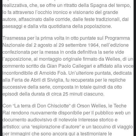
realizzativa, che, se offre un ritratto della Spagna del tempo,
lo fa attraverso l’occhio ironico e visionario del grande
autore, affascinato dalle corride, dalle feste tradizionali, dai
paesaggi e dalla vita quotidiana della popolazione.
Trasmessa per la prima volta in otto puntate sul Programma
Nazionale dal 2 agosto al 29 settembre 1964, nell’edizione
confezionata per la messa in onda definitiva la serie vide
l’apposizione, al montaggio originale firmato da Welles, di un
commento scritto da Gian Paolo Callegari e affidato alla voce
inconfondibile di Arnoldo Foà. Un’ulteriore puntata, dedicata
alla Feria de Abril di Siviglia, fu recuperata per le repliche
successive della serie, composta in totale quindi da otto
episodi della durata di circa 25 minuti ciascuno.
Con “La terra di Don Chisciotte” di Orson Welles, le Teche
Rai rendono nuovamente disponibile per il pubblico web un
documento audiovisivo di notevole interesse storico e
artistico: una “esplorazione d’autore” e un taccuino di viaggio
per immagini che sono ancora qui a testimoniare le