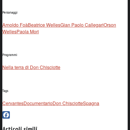
Personaggi
Arnoldo Foà
Beatrice Welles
Gian Paolo Callegari
Orson
Welles
Paola Mori
Programmi
Nella terra di Don Chisciotte
Tags
Cervantes
Documentario
Don Chisciotte
Spagna
Facebook
Articoli simili