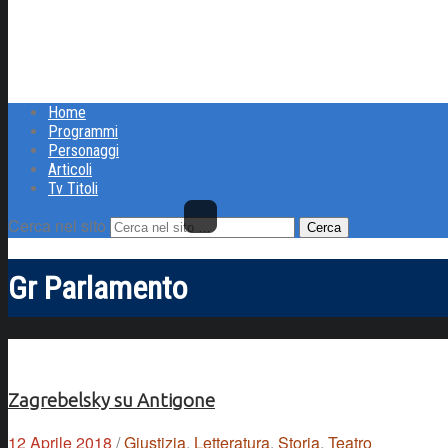
Home
Programmi
Personaggi
Articoli
Tv Titoli
Cerca nel sito
Gr Parlamento
Zagrebelsky su Antigone
12 Aprile 2018
/
Giustizia
,
Letteratura
,
Storia
,
Teatro