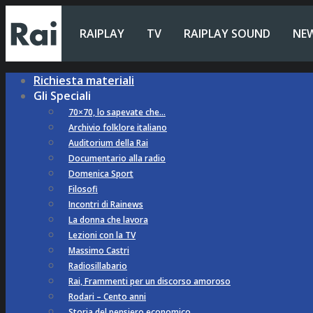
RAIPLAY
TV
RAIPLAY SOUND
NE
Richiesta materiali
Gli Speciali
70×70, lo sapevate che…
Archivio folklore italiano
Auditorium della Rai
Documentario alla radio
Domenica Sport
Filosofi
Incontri di Rainews
La donna che lavora
Lezioni con la TV
Massimo Castri
Radiosillabario
Rai, Frammenti per un discorso amoroso
Rodari – Cento anni
Storia del pensiero economico