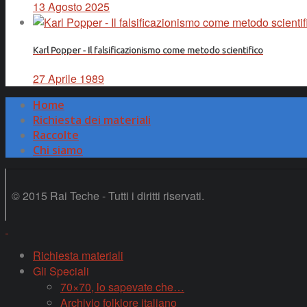
13 Agosto 2025
Karl Popper - Il falsificazionismo come metodo scientifico
27 Aprile 1989
Home
Richiesta dei materiali
Raccolte
Chi siamo
© 2015 Rai Teche - Tutti i diritti riservati.
Richiesta materiali
Gli Speciali
70×70, lo sapevate che…
Archivio folklore italiano