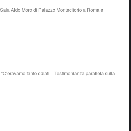
la Sala Aldo Moro di Palazzo Montecitorio a Roma e
i “C’eravamo tanto odiati – Testimonianza parallela sulla