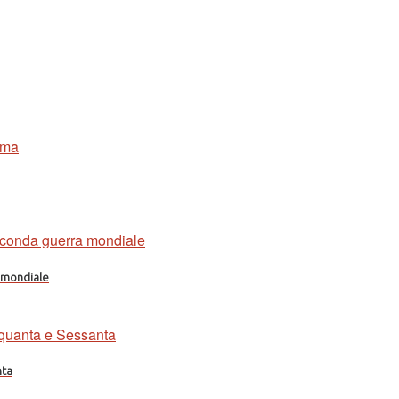
a mondiale
nta