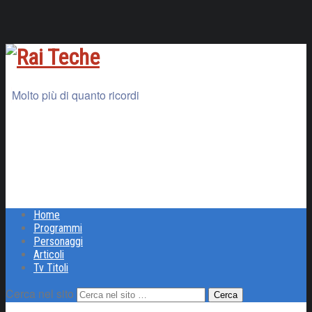
Molto più di quanto ricordi
Home
Programmi
Personaggi
Articoli
Tv Titoli
Cerca nel sito