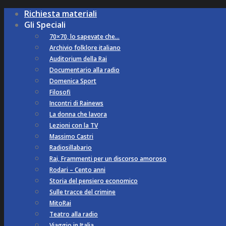
Richiesta materiali
Gli Speciali
70×70, lo sapevate che…
Archivio folklore italiano
Auditorium della Rai
Documentario alla radio
Domenica Sport
Filosofi
Incontri di Rainews
La donna che lavora
Lezioni con la TV
Massimo Castri
Radiosillabario
Rai, Frammenti per un discorso amoroso
Rodari – Cento anni
Storia del pensiero economico
Sulle tracce del crimine
MitoRai
Teatro alla radio
Viaggio in Italia