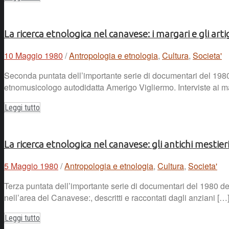
La ricerca etnologica nel canavese: i margari e gli a
10 Maggio 1980
/
Antropologia e etnologia
,
Cultura
,
Societa'
Seconda puntata dell’importante serie di documentari del 1980
etnomusicologo autodidatta Amerigo Vigliermo. Interviste ai mar
Leggi tutto
La ricerca etnologica nel canavese: gli antichi mestieri
5 Maggio 1980
/
Antropologia e etnologia
,
Cultura
,
Societa'
Terza puntata dell’importante serie di documentari del 1980 dedi
nell’area del Canavese:, descritti e raccontati dagli anziani […
Leggi tutto