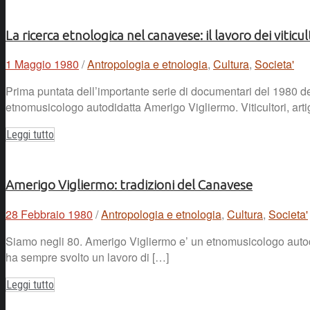
La ricerca etnologica nel canavese: il lavoro dei viticult
1 Maggio 1980
/
Antropologia e etnologia
,
Cultura
,
Societa'
Prima puntata dell’importante serie di documentari del 1980 de
etnomusicologo autodidatta Amerigo Vigliermo. Viticultori, arti
Leggi tutto
Amerigo Vigliermo: tradizioni del Canavese
28 Febbraio 1980
/
Antropologia e etnologia
,
Cultura
,
Societa'
Siamo negli 80. Amerigo Vigliermo e’ un etnomusicologo autodida
ha sempre svolto un lavoro di […]
Leggi tutto