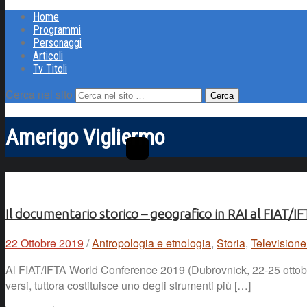
Home
Programmi
Personaggi
Articoli
Tv Titoli
Cerca nel sito
Amerigo Vigliermo
Il documentario storico – geografico in RAI al FIAT
22 Ottobre 2019
/
Antropologia e etnologia
,
Storia
,
Televisione
Al FIAT/IFTA World Conference 2019 (Dubrovnick, 22-25 ottobre
versi, tuttora costituisce uno degli strumenti più […]