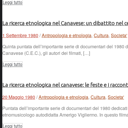
Leggi tutto
La ricerca etnologica nel Canavese: un dibattito nel 
1 Settembre 1980
/
Antropologia e etnologia
,
Cultura
,
Societa'
Quinta puntata dell’importante serie di documentari del 1980 d
Canavese (C.E.C.), gli autori dei filmati, […]
Leggi tutto
La ricerca etnologica nel canavese: le feste e i raccont
20 Maggio 1980
/
Antropologia e etnologia
,
Cultura
,
Societa'
Puntata dell’importante serie di documentari del 1980 dedicati
etnomusicologo autodidatta Amerigo Vigliermo. In questo film
Leggi tutto