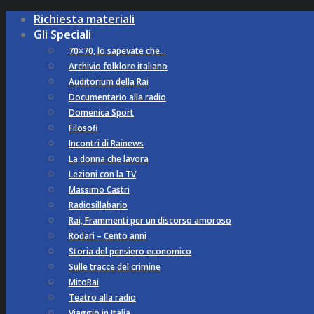
Richiesta materiali
Gli Speciali
70×70, lo sapevate che…
Archivio folklore italiano
Auditorium della Rai
Documentario alla radio
Domenica Sport
Filosofi
Incontri di Rainews
La donna che lavora
Lezioni con la TV
Massimo Castri
Radiosillabario
Rai, Frammenti per un discorso amoroso
Rodari – Cento anni
Storia del pensiero economico
Sulle tracce del crimine
MitoRai
Teatro alla radio
Viaggio in Italia