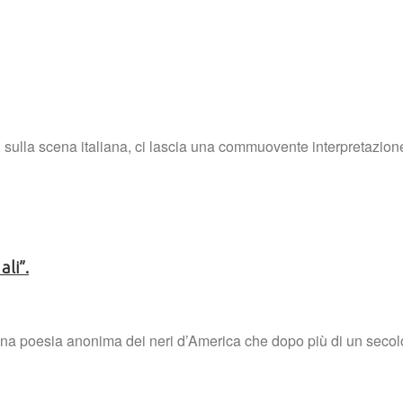
ulla scena italiana, ci lascia una commuovente interpretazione 
ali”.
una poesia anonima dei neri d’America che dopo più di un secolo