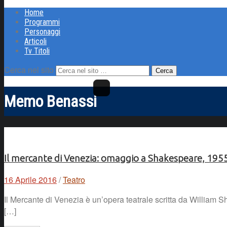
Home
Programmi
Personaggi
Articoli
Tv Titoli
Cerca nel sito
Memo Benassi
Il mercante di Venezia: omaggio a Shakespeare, 195
16 Aprile 2016
/
Teatro
Il Mercante di Venezia è un’opera teatrale scritta da William Sh
[…]