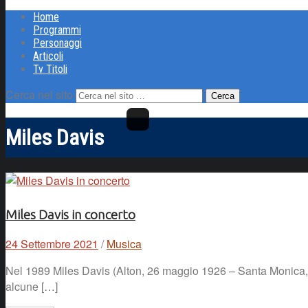
Home
Programmi
Personaggi
Articoli
Tv Titoli
Cerca nel sito
Miles Davis
Miles Davis in concerto
24 Settembre 2021
/
Musica
Nel 1989 Miles Davis (Alton, 26 maggio 1926 – Santa Monica, 28 
alcune […]