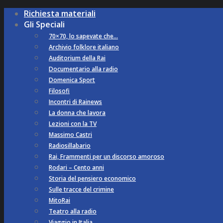
Richiesta materiali
Gli Speciali
70×70, lo sapevate che…
Archivio folklore italiano
Auditorium della Rai
Documentario alla radio
Domenica Sport
Filosofi
Incontri di Rainews
La donna che lavora
Lezioni con la TV
Massimo Castri
Radiosillabario
Rai, Frammenti per un discorso amoroso
Rodari – Cento anni
Storia del pensiero economico
Sulle tracce del crimine
MitoRai
Teatro alla radio
Viaggio in Italia