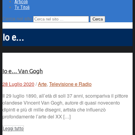
Articoli
Tv Titoli
Cerca nel sito
Io e...
Io e… Van Gogh
28 Luglio 2020
/
Arte
,
Televisione e Radio
Il 29 luglio 1890, all’età di soli 37 anni, scompariva il pittore
olandese Vincent Van Gogh, autore di quasi novecento
dipinti e più di mille disegni, artista che influenzò
profondamente l’arte del XX […]
Leggi tutto