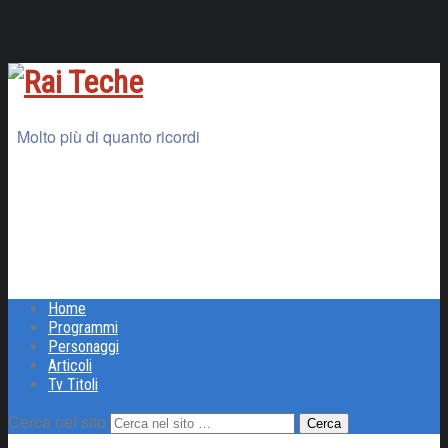
Molto più di quanto ricordi
Home
Programmi
Personaggi
Articoli
Tv Titoli
Cerca nel sito