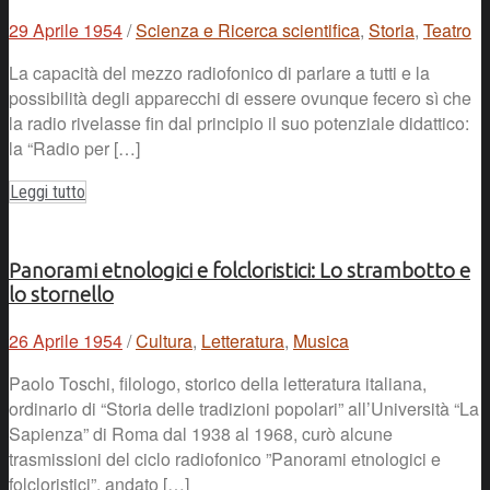
29 Aprile 1954
/
Scienza e Ricerca scientifica
,
Storia
,
Teatro
La capacità del mezzo radiofonico di parlare a tutti e la
possibilità degli apparecchi di essere ovunque fecero sì che
la radio rivelasse fin dal principio il suo potenziale didattico:
la “Radio per […]
Leggi tutto
Panorami etnologici e folcloristici: Lo strambotto e
lo stornello
26 Aprile 1954
/
Cultura
,
Letteratura
,
Musica
Paolo Toschi, filologo, storico della letteratura italiana,
ordinario di “Storia delle tradizioni popolari” all’Università “La
Sapienza” di Roma dal 1938 al 1968, curò alcune
trasmissioni del ciclo radiofonico ”Panorami etnologici e
folcloristici”, andato […]