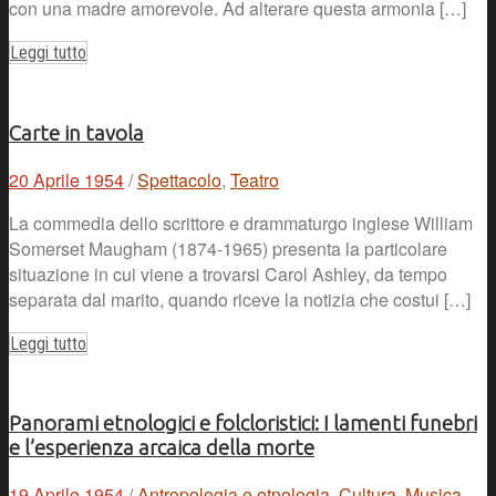
con una madre amorevole. Ad alterare questa armonia […]
Leggi tutto
Carte in tavola
20 Aprile 1954
/
Spettacolo
,
Teatro
La commedia dello scrittore e drammaturgo inglese William
Somerset Maugham (1874-1965) presenta la particolare
situazione in cui viene a trovarsi Carol Ashley, da tempo
separata dal marito, quando riceve la notizia che costui […]
Leggi tutto
Panorami etnologici e folcloristici: I lamenti funebri
e l’esperienza arcaica della morte
19 Aprile 1954
/
Antropologia e etnologia
,
Cultura
,
Musica