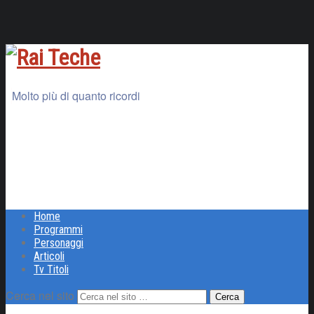
Molto più di quanto ricordi
Home
Programmi
Personaggi
Articoli
Tv Titoli
Cerca nel sito