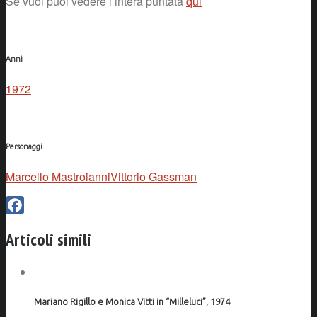
Se vuoi puoi vedere l’intera puntata
qui
Anni
1972
Personaggi
Marcello Mastroianni
Vittorio Gassman
Facebook
Articoli simili
Mariano Rigillo e Monica Vitti in “Milleluci”, 1974