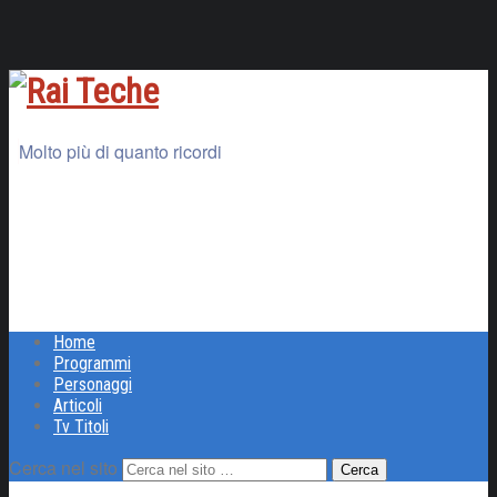
Molto più di quanto ricordi
Home
Programmi
Personaggi
Articoli
Tv Titoli
Cerca nel sito