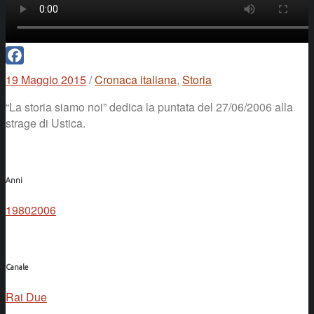
Facebook
19 Maggio 2015
/
Cronaca italiana
,
Storia
“La storia siamo noi” dedica la puntata del 27/06/2006 alla
strage di Ustica.
Anni
1980
2006
Canale
Rai Due