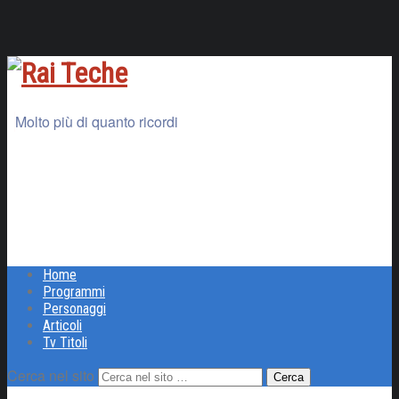
Molto più di quanto ricordi
Home
Programmi
Personaggi
Articoli
Tv Titoli
Cerca nel sito