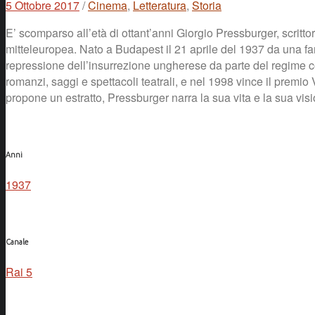
5 Ottobre 2017
/
Cinema
,
Letteratura
,
Storia
E’ scomparso all’età di ottant’anni Giorgio Pressburger, scritt
mitteleuropea. Nato a Budapest il 21 aprile del 1937 da una fa
repressione dell’insurrezione ungherese da parte del regime comun
romanzi, saggi e spettacoli teatrali, e nel 1998 vince il premio
propone un estratto, Pressburger narra la sua vita e la sua vi
Anni
1937
Canale
Rai 5