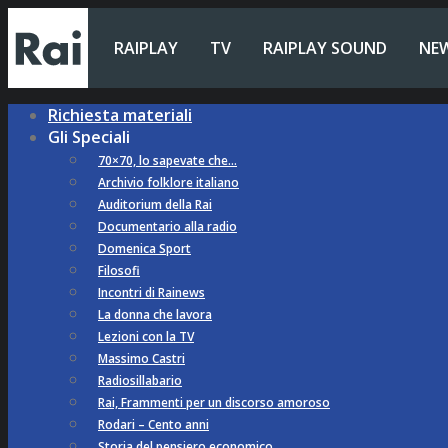
RAIPLAY
TV
RAIPLAY SOUND
NE
Richiesta materiali
Gli Speciali
70×70, lo sapevate che…
Archivio folklore italiano
Auditorium della Rai
Documentario alla radio
Domenica Sport
Filosofi
Incontri di Rainews
La donna che lavora
Lezioni con la TV
Massimo Castri
Radiosillabario
Rai, Frammenti per un discorso amoroso
Rodari – Cento anni
Storia del pensiero economico