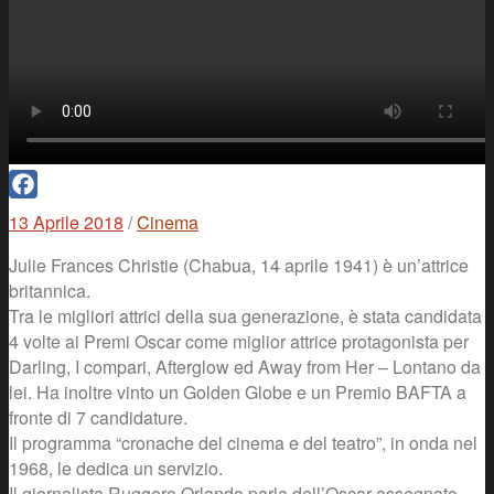
Facebook
13 Aprile 2018
/
Cinema
Julie Frances Christie (Chabua, 14 aprile 1941) è un’attrice
britannica.
Tra le migliori attrici della sua generazione, è stata candidata
4 volte ai Premi Oscar come miglior attrice protagonista per
Darling, I compari, Afterglow ed Away from Her – Lontano da
lei. Ha inoltre vinto un Golden Globe e un Premio BAFTA a
fronte di 7 candidature.
Il programma “cronache del cinema e del teatro”, in onda nel
1968, le dedica un servizio.
Il giornalista Ruggero Orlando parla dell’Oscar assegnato