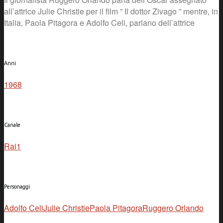
all’attrice Julie Christie per il film ” Il dottor Zivago ” mentre, in
Italia, Paola Pitagora e Adolfo Celi, parlano dell’attrice
Anni
1968
Canale
Rai1
Personaggi
Adolfo Celi
Julie Christie
Paola Pitagora
Ruggero Orlando