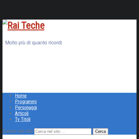
Molto più di quanto ricordi
Home
Programmi
Personaggi
Articoli
Tv Titoli
Cerca nel sito