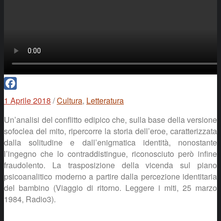
Facebook
1 Aprile 2018
/
Cultura
,
Letteratura
Un’analisi del conflitto edipico che, sulla base della versione
sofoclea del mito, ripercorre la storia dell’eroe, caratterizzata
dalla solitudine e dall’enigmatica identità, nonostante
l’ingegno che lo contraddistingue, riconosciuto però infine
fraudolento. La trasposizione della vicenda sul piano
psicoanalitico moderno a partire dalla percezione identitaria
del bambino (Viaggio di ritorno. Leggere i miti, 25 marzo
1984, Radio3).