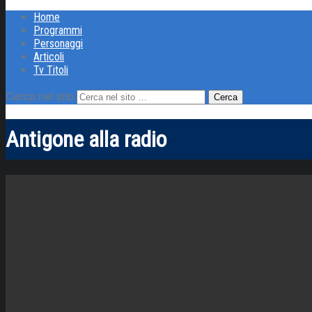
Home
Programmi
Personaggi
Articoli
Tv Titoli
Cerca nel sito
Antigone alla radio