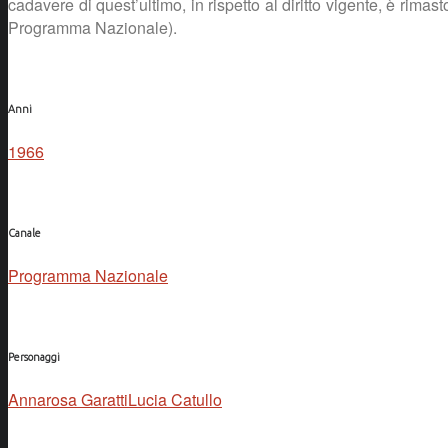
cadavere di quest’ultimo, in rispetto al diritto vigente, è rima
Programma Nazionale).
Anni
1966
Canale
Programma Nazionale
Personaggi
Annarosa Garatti
Lucia Catullo