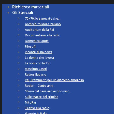
Richiesta materiali
Gli Speciali
70×70, lo sapevate che…
Archivio folklore italiano
Auditorium della Rai
Documentario alla radio
Domenica Sport
Filosofi
Incontri di Rainews
La donna che lavora
Lezioni con la TV
Massimo Castri
Radiosillabario
Rai, Frammenti per un discorso amoroso
Rodari – Cento anni
Storia del pensiero economico
Sulle tracce del crimine
MitoRai
Teatro alla radio
Viaggio in Italia