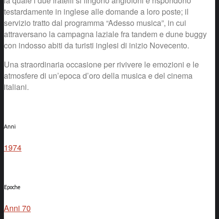
la quale i due fratelli si fingono anglofoni e rispondono
testardamente in inglese alle domande a loro poste; il
servizio tratto dal programma “Adesso musica”, in cui
attraversano la campagna laziale fra tandem e dune buggy
con indosso abiti da turisti inglesi di inizio Novecento.
Una straordinaria occasione per rivivere le emozioni e le
atmosfere di un’epoca d’oro della musica e del cinema
italiani.
Anni
1974
Epoche
Anni 70