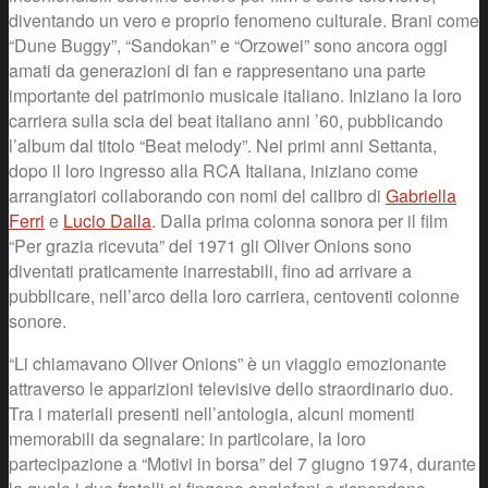
diventando un vero e proprio fenomeno culturale. Brani come
“Dune Buggy”, “Sandokan” e “Orzowei” sono ancora oggi
amati da generazioni di fan e rappresentano una parte
importante del patrimonio musicale italiano. Iniziano la loro
carriera sulla scia del beat italiano anni ’60, pubblicando
l’album dal titolo “Beat melody”. Nei primi anni Settanta,
dopo il loro ingresso alla RCA Italiana, iniziano come
arrangiatori collaborando con nomi del calibro di
Gabriella
Ferri
e
Lucio Dalla
. Dalla prima colonna sonora per il film
“Per grazia ricevuta” del 1971 gli Oliver Onions sono
diventati praticamente inarrestabili, fino ad arrivare a
pubblicare, nell’arco della loro carriera, centoventi colonne
sonore.
“Li chiamavano Oliver Onions” è un viaggio emozionante
attraverso le apparizioni televisive dello straordinario duo.
Tra i materiali presenti nell’antologia, alcuni momenti
memorabili da segnalare: in particolare, la loro
partecipazione a “Motivi in borsa” del 7 giugno 1974, durante