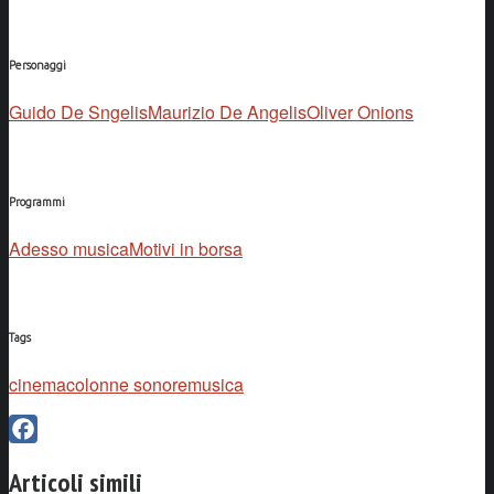
Personaggi
Guido De Sngelis
Maurizio De Angelis
Oliver Onions
Programmi
Adesso musica
Motivi in borsa
Tags
cinema
colonne sonore
musica
Facebook
Articoli simili