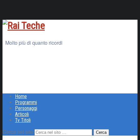
Molto più di quanto ricordi
Home
Programmi
Personaggi
Articoli
Tv Titoli
Cerca nel sito