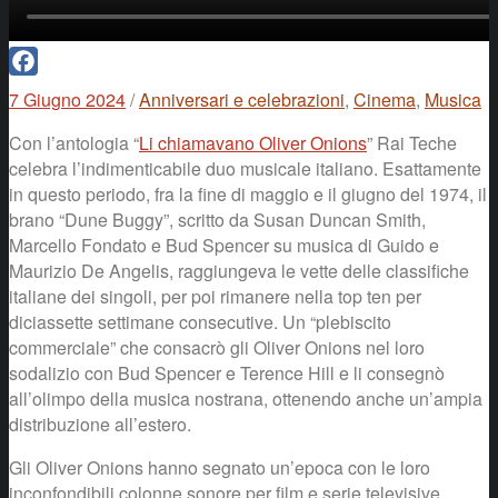
Facebook
7 Giugno 2024
/
Anniversari e celebrazioni
,
Cinema
,
Musica
Con l’antologia “
Li chiamavano Oliver Onions
” Rai Teche
celebra l’indimenticabile duo musicale italiano. Esattamente
in questo periodo, fra la fine di maggio e il giugno del 1974, il
brano “Dune Buggy”, scritto da Susan Duncan Smith,
Marcello Fondato e Bud Spencer su musica di Guido e
Maurizio De Angelis, raggiungeva le vette delle classifiche
italiane dei singoli, per poi rimanere nella top ten per
diciassette settimane consecutive. Un “plebiscito
commerciale” che consacrò gli Oliver Onions nel loro
sodalizio con Bud Spencer e Terence Hill e li consegnò
all’olimpo della musica nostrana, ottenendo anche un’ampia
distribuzione all’estero.
Gli Oliver Onions hanno segnato un’epoca con le loro
inconfondibili colonne sonore per film e serie televisive,